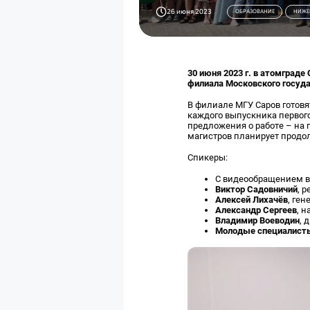
26 июня 2023
ОБРАЗОВАНИЕ
НИЖЕ
30 июня 2023 г. в атомград
филиала Московского госуда
В филиале МГУ Саров готов
каждого выпускника первого
предложения о работе – на 
магистров планирует продо
Спикеры:
С видеообращением 
Виктор Садовничий
, 
Алексей Лихачёв
, ге
Александр Сергеев
, 
Владимир Воеводин
, 
Молодые специалист