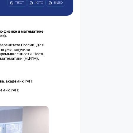
ТЕКСТ
ФОТО
ВИДЕО
по физике и математике
ров).
веренитета России. Для
сты уже получили
й промышленности. Часть
и математики (НЦФМ).
ва, академик РАН;
демик РАН;