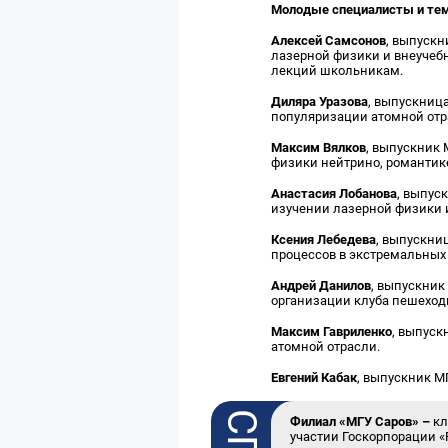
Молодые специалисты и те
Алексей Самсонов
, выпускн
лазерной физики и внеучеб
лекций школьникам.
Диляра Уразова
, выпускниц
популяризации атомной отр
Максим Вялков
, выпускник 
физики нейтрино, романтике
Анастасия Лобанова
, выпус
изучении лазерной физики и
Ксения Лебедева
, выпускни
процессов в экстремальных 
Андрей Данилов
, выпускник
организации клуба пешеходн
Максим Гавриленко
, выпуск
атомной отрасли.
Евгений Кабак
, выпускник М
Филиал «МГУ Саров» –
к
участии Госкорпорации «