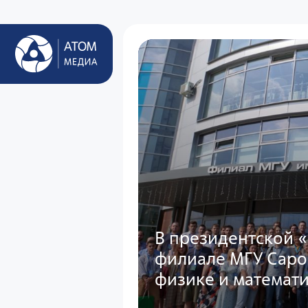
В президентской «
филиале МГУ Саро
физике и математ