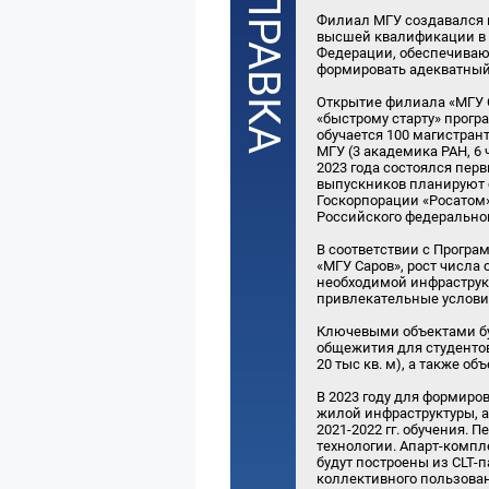
Филиал МГУ создавался 
высшей квалификации в 
Федерации, обеспечиваю
формировать адекватный 
Открытие филиала «МГУ С
«быстрому старту» прогр
обучается 100 магистран
МГУ (3 академика РАН, 6 
2023 года состоялся перв
выпускников планируют 
Госкорпорации «Росатом»
Российского федерально
В соответствии с Прогр
«МГУ Саров», рост числа
необходимой инфраструк
привлекательные условия
Ключевыми объектами буд
общежития для студентов
20 тыс кв. м), а также 
В 2023 году для формиро
жилой инфраструктуры, а
2021-2022 гг. обучения.
технологии. Апарт-компл
будут построены из CLT-
коллективного пользован