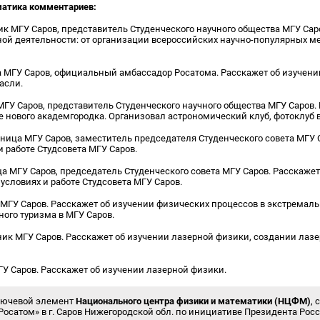
матика комментариев:
ик МГУ Саров, представитель Студенческого научного общества МГУ Сар
ной деятельности: от организации всероссийских научно-популярных м
а МГУ Саров, официальный амбассадор Росатома. Расскажет об изучен
асли.
МГУ Саров, представитель Студенческого научного общества МГУ Саров.
 нового академгородка. Организовал астрономический клуб, фотоклуб 
кница МГУ Саров, заместитель председателя Студенческого совета МГУ 
 работе Студсовета МГУ Саров.
ца МГУ Саров, председатель Студенческого совета МГУ Саров. Расскаже
условиях и работе Студсовета МГУ Саров.
 МГУ Саров. Расскажет об изучении физических процессов в экстремаль
ого туризма в МГУ Саров.
ник МГУ Саров. Расскажет об изучении лазерной физики, создании лаз
ГУ Саров. Расскажет об изучении лазерной физики.
лючевой элемент
Национального центра физики и математики (НЦФМ)
,
Росатом» в г. Саров Нижегородской обл. по инициативе Президента Росс