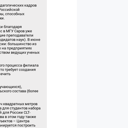
дагогических кадров
Российской
ры, способных
хи.
ки благодаря
с в МГУ Саров уже
ущие преподаватели
ндидатов наук). В июне
ссии: большинство из
 на предприятиях
дством ведущих ученых
ого процесса филиала
то требует создания
печить
бучающихся),
ского состава (более
яч квадратных метров
в для студентов набора
й для России CLT-
а в этом году также
бъектов – Центра
анируется построить