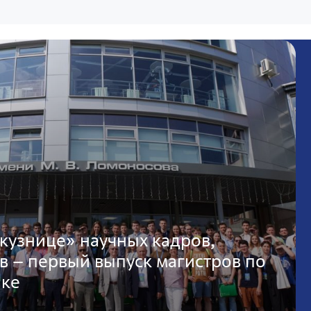
кузнице» научных кадров,
в – первый выпуск магистров по
ике