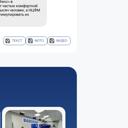
йенс» в
ут частью комфортной
 тысяч человек, а НЦФМ
тимулировать их
ТЕКСТ
ФОТО
ВИДЕО