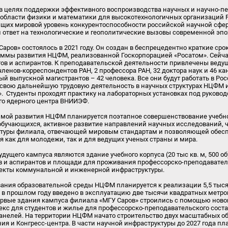
в целях поддержки эффективного воспроизводства научных и научно-пе
области физики и математики для высокотехнологичных организаций 
щих мировой уровень конкурентоспособности российской научной сфе
ответ на технологические и геополитические вызовы современной эпо
аров» состоялось в 2021 году. Он создан в беспрецедентно краткие сро
аммы развития НЦФМ, реализованной Госкорпорацией «Росатом». Сейча
тов и аспирантов. К преподавательской деятельности привлечены вед
членов-корреспондентов РАН, 2 профессора РАН, 32 доктора наук и 46 ка
ый выпускной магистрантов – 42 человека. Все они будут работать в Ро
свою дальнейшую трудовую деятельность в научных структурах НЦФМ и
. Студенты проходят практику на лабораторных установках под руково
го ядерного центра ВНИИЭФ.
аммой развития НЦФМ планируется поэтапное совершенствование учебн
 обучающихся, активное развитие направлений научных исследований, ч
туры филиала, отвечающей мировым стандартам и позволяющей обес
 как для молодежи, так и для ведущих ученых страны и мира.
ущего кампуса являются здание учебного корпуса (20 тыс кв. м, 500 о
 и аспирантов и площади для проживания профессорско-преподаватель
объекты коммунальной и инженерной инфраструктуры.
вания образовательной среды НЦФМ планируется к реализации 5,5 тыс
 в прошлом году введено в эксплуатацию две тысячи квадратных метро
 Первые здания кампуса филиала «МГУ Саров» строились с помощью ново
екс для студентов и жилье для профессорско-преподавательского состав
панелей. На территории НЦФМ начато строительство двух масштабных о
ия и Конгресс-центра. В части научной инфраструктуры до 2027 года пл