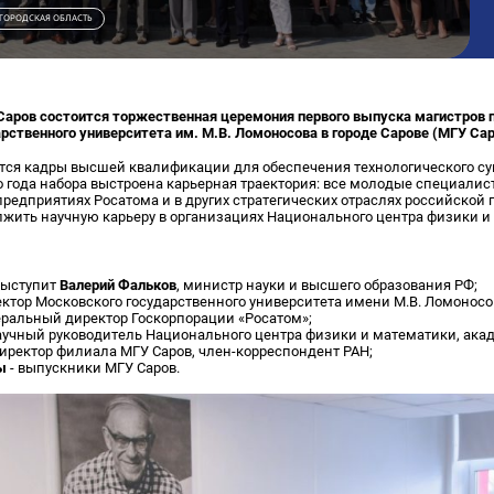
ГОРОДСКАЯ ОБЛАСТЬ
е Саров состоится торжественная церемония первого выпуска магистров 
рственного университета им. М.В. Ломоносова в городе Сарове (МГУ Са
ятся кадры высшей квалификации для обеспечения технологического су
 года набора выстроена карьерная траектория: все молодые специали
предприятиях Росатома и в других стратегических отраслях российско
лжить научную карьеру в организациях Национального центра физики 
выступит
Валерий Фальков
, министр науки и высшего образования РФ;
ректор Московского государственного университета имени М.В. Ломоносо
неральный директор Госкорпорации «Росатом»;
научный руководитель Национального центра физики и математики, ака
директор филиала МГУ Саров, член-корреспондент РАН;
ы
- выпускники МГУ Саров.