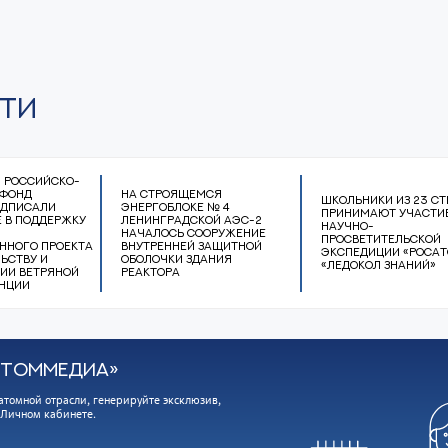
ТИ
и Российско-
 фонд
На строящемся
Школьники из 23 ст
одписали
энергоблоке № 4
принимают участие 
 в поддержку
Ленинградской АЭС-2
научно-
началось сооружение
просветительской
нного проекта
внутренней защитной
экспедиции «Роса
ьству и
оболочки здания
«Ледокол знаний»
ии ветряной
реактора
нции
АТОММЕДИА»
атомной отрасли, генерируйте эксклюзив,
 Личном кабинете.