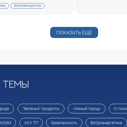
ТИКА
РЕСПУБЛИКА ДАГЕСТАН
ПОКАЗАТЬ ЕЩЁ
и темы
орода
“Зеленые” продукты
«Умный город»
IV пок
АСММ
АСУ ТП
Безопасность
Ветроэнергетика