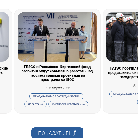
FESCO и Российско-Киргизский фонд
ские
ПАТЭС посетила
развития будут совместно работать над
ов
представителей 
перспективными проектами на
государст
пространстве ШОС
6 августа 2026
МЕЖДУНАРОДНОЕ 
МЕЖДУНАРОДНОЕ СОТРУДНИЧЕСТВО
ЛОГИСТИКА
КИРГИЗСКАЯ РЕСПУБЛИКА
ПОКАЗАТЬ ЕЩЁ