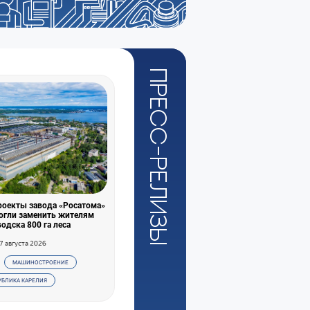
Пресс-релизы
роекты завода «Росатома»
огли заменить жителям
одска 800 га леса
7 августа 2026
МАШИНОСТРОЕНИЕ
УБЛИКА КАРЕЛИЯ