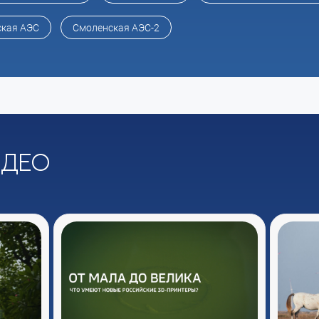
кая АЭС
Смоленская АЭС-2
идео