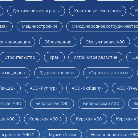
Достижения и награды
Квантовые технологии
К
ома»
Машиностроение
Международное сотрудничеств
ка и инновации
Образование
Обслуживание АЭС
Строительство
Уран
Устойчивое развитие
Ци
ая медицина
Ядерное топливо
«Горизонты атома»
Пакш-2»
АЭС «Руппур»
АЭС «Сюйдапу»
АЭС «Тянь
сская АЭС
Белоярская АЭС
Билибинская АЭС
З
кая АЭС
Кольская АЭС-2
Курская АЭС
Курская А
нградская АЭС-2
Музей «Атом»
Нововоронежская АЭС