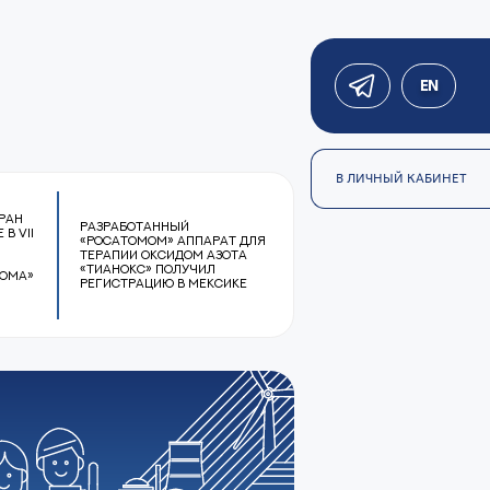
EN
В ЛИЧНЫЙ КАБИНЕТ
ран
Разработанный
в VII
«Росатомом» аппарат для
терапии оксидом азота
«Тианокс» получил
тома»
регистрацию в Мексике