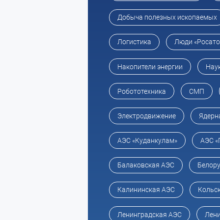
Добыча полезных ископаемых
Логистика
Люди «Росат
Накопители энергии
Нау
Робототехника
СМП
Электродвижение
Ядерн
АЭС «Куданкулам»
АЭС «
Балаковская АЭС
Белору
Калининская АЭС
Кольс
Ленинградская АЭС
Лени