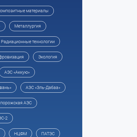
омпозитные материалы
о
Металлургия
Радиационные технологии
фровизация
Экология
АЭС «Аккую»
вань»
АЭС «Эль-Дабаа»
апорожская АЭС
ЭС-2
НЦФМ
ПАТЭС