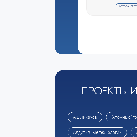
ВЕТРОЭНЕРГЕ
Проекты 
А.Е.Лихачев
“Атомные” г
Аддитивные технологии