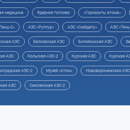
ая медицина
Ядерное топливо
«Горизонты атома»
Пакш-2»
АЭС «Руппур»
АЭС «Сюйдапу»
АЭС «Тянь
сская АЭС
Белоярская АЭС
Билибинская АЭС
З
кая АЭС
Кольская АЭС-2
Курская АЭС
Курская А
нградская АЭС-2
Музей «Атом»
Нововоронежская АЭС
кая АЭС
Смоленская АЭС-2