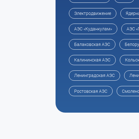
Электродвижение
Ядерн
АЭС «Куданкулам»
АЭС «
Балаковская АЭС
Белору
Калининская АЭС
Кольс
Ленинградская АЭС
Лени
Ростовская АЭС
Смоленс