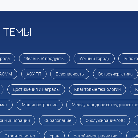
и темы
орода
“Зеленые” продукты
«Умный город»
IV пок
АСММ
АСУ ТП
Безопасность
Ветроэнергетика
Достижения и награды
Квантовые технологии
К
ома»
Машиностроение
Международное сотрудничеств
ка и инновации
Образование
Обслуживание АЭС
Строительство
Уран
Устойчивое развитие
Ци