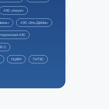
АЭС «Аккую»
вань»
АЭС «Эль-Дабаа»
апорожская АЭС
ЭС-2
НЦФМ
ПАТЭС