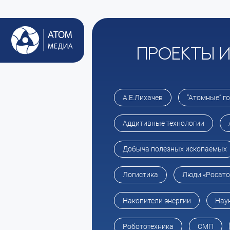
Проекты 
А.Е.Лихачев
“Атомные” г
Аддитивные технологии
Добыча полезных ископаемых
Логистика
Люди «Росат
Накопители энергии
Нау
Робототехника
СМП