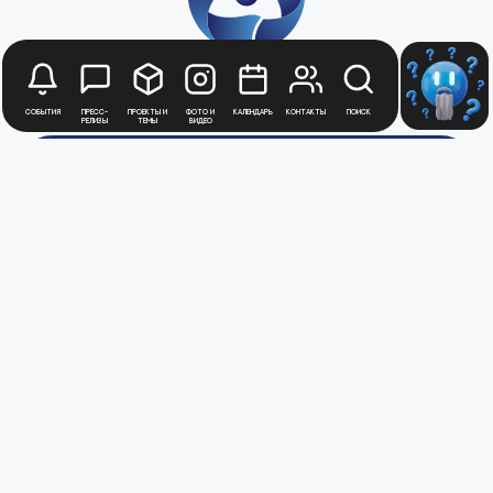
События
Пресс-
Проекты и
Фото и
Календарь
Контакты
Поиск
релизы
темы
видео
Будьте в курсе
новостей
Медиацентра
Атомной
Промышленности
Для получения рассылки новостей
зарегистрируйтесь в Личном кабинете
Перейти в ЛК