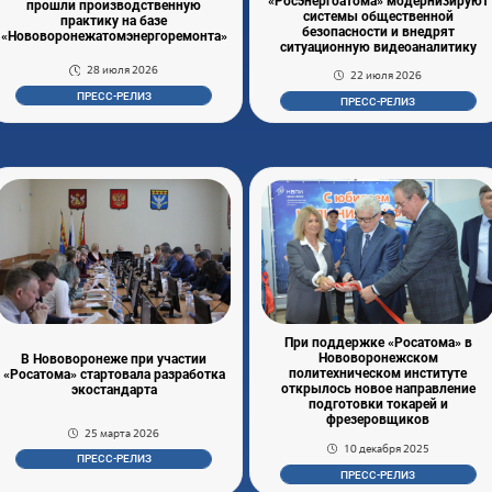
«Росэнергоатома» модернизируют
прошли производственную
системы общественной
практику на базе
безопасности и внедрят
«Нововоронежатомэнергоремонта»
ситуационную видеоаналитику
28 июля 2026
22 июля 2026
ПРЕСС-РЕЛИЗ
ПРЕСС-РЕЛИЗ
При поддержке «Росатома» в
Нововоронежском
В Нововоронеже при участии
политехническом институте
«Росатома» стартовала разработка
открылось новое направление
экостандарта
подготовки токарей и
фрезеровщиков
25 марта 2026
10 декабря 2025
ПРЕСС-РЕЛИЗ
ПРЕСС-РЕЛИЗ