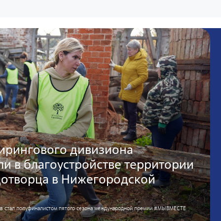
ирингового дивизиона
и в благоустройстве территории
дотворца в Нижегородской
мов стал полуфиналистом пятого сезона международной премии #МЫВМЕСТЕ