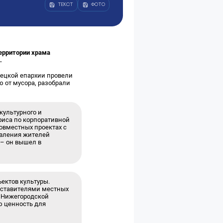
ТЕКСТ
ФОТО
территории храма
.
децкой епархии провели
 от мусора, разобрали
культурного и
фиса по корпоративной
совместных проектах с
овления жителей
 – он вышел в
ектов культуры.
едставителями местных
х Нижегородской
ю ценность для