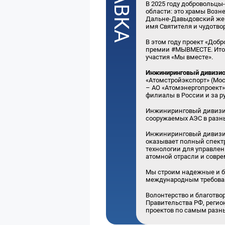
В 2025 году добровольц
области: это храмы Возне
Дальне-Давыдовский женс
имя Святителя и чудотво
В этом году проект «Доб
премии #МЫВМЕСТЕ. Итог
участия «Мы вместе».
Инжиниринговый дивизио
«Атомстройэкспорт» (Мос
– АО «Атомэнергопроект»
филиалы в России и за 
Инжиниринговый дивизио
сооружаемых АЭС в разн
Инжиниринговый дивизио
оказывает полный спектр 
технологии для управле
атомной отрасли и совр
Мы строим надежные и бе
международным требова
Волонтерство и благотво
Правительства РФ, реги
проектов по самым разны