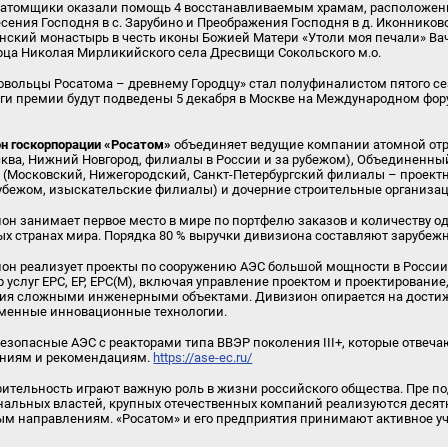
ы-атомщики оказали помощь 4 восстанавливаемым храмам, расположе
сения Господня в с. Зарубино и Преображения Господня в д. Иконниково
кий монастырь в честь иконы Божией Матери «Утоли моя печали» Вачс
рца Николая Мирликийского села Дресвищи Сокольского м.о.
ровольцы Росатома – древнему Городцу» стал полуфиналистом пятого 
и премии будут подведены 5 декабря в Москве на Международном фор
н госкорпорации «Росатом»
объединяет ведущие компании атомной отр
ква, Нижний Новгород, филиалы в России и за рубежом), Объединенны
 (Московский, Нижегородский, Санкт-Петербургский филиалы – проект
рубежом, изыскательские филиалы) и дочерние строительные организац
н занимает первое место в мире по портфелю заказов и количеству 
ых странах мира.
Порядка 80 % выручки дивизиона составляют зарубеж
н реализует проекты по сооружению АЭС большой мощности в России и
услуг EPC, EP, EPC(M), включая управление проектом и проектирование, 
ния сложными инженерными объектами. Дивизион опирается на дости
еменные инновационные технологии.
зопасные АЭС с реакторами типа ВВЭР поколения III+, которые отвеча
ниям и рекомендациям.
https://ase-ec.ru/
рительность играют важную роль в жизни российского общества. Пре п
ональных властей, крупных отечественных компаний реализуются десят
м направлениям. «Росатом» и его предприятия принимают активное уча