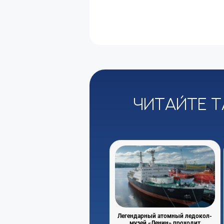
Читайте т
Легендарный атомный ледокол-
музей «Ленин» проходит