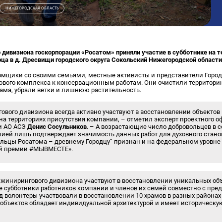
НИЖЕГОРОДСКАЯ ОБЛАСТЬ
дивизиона госкорпорации «Росатом» приняли участие в субботнике на 
ца в д. Дресвищи городского округа Сокольский Нижегородской области
томщики со своими семьями, местные активисты и представители Горо
ового комплекса к консервационным работам. Они очистили территорию
ама, убрали ветки и лишнюю растительность.
вого дивизиона всегда активно участвуют в восстановлении объектов 
на территориях присутствия компании, – отметил эксперт проектного о
ти АО АСЭ
Денис Сосульников
. – А возрастающие число добровольцев в 
ией лишь подтверждает значимость данных работ для духовного стан
льцы Росатома – древнему Городцу
”
признан и на федеральном уровне
й премии #МЫВМЕСТЕ».
нжинирингового дивизиона участвуют в восстановлении уникальных объ
е субботники работников компании и членов их семей совместно с пр
од волонтеры участвовали в восстановлении 10 храмов в разных района
 объектов обладает индивидуальной архитектурой и имеет историческу