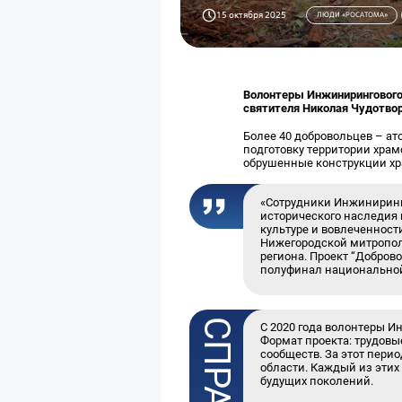
15 октября 2025
ЛЮДИ «РОСАТОМА»
Волонтеры Инжинирингового 
святителя Николая Чудотвор
Более 40 добровольцев – а
подготовку территории храм
обрушенные конструкции хр
«Сотрудники Инжиниринго
исторического наследия 
культуре и вовлеченнос
Нижегородской митропол
региона. Проект
“
Доброво
полуфинал национально
С 2020 года волонтеры И
Формат проекта: трудовы
сообществ. За этот пери
области. Каждый из этих
будущих поколений.