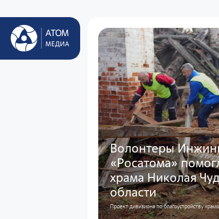
Волонтеры Инжин
«Росатома» помогл
храма Николая Чу
области
Проект дивизиона по благоустройству хра