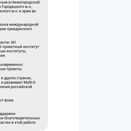
нным в Нижегородской
 Городецкого м.о.,
кого м.о. и храм во
сезона международной
уме гражданского
асли: АО
й проектный институт
ные институты,
ии.
одновременно
ные проекты.
 других странах,
и развивает Multi-D
жения российской
ют всем
оддержке
ки благотворительных
стие в этой работе.