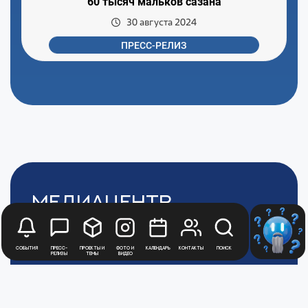
60 тысяч мальков сазана
30 августа 2024
ПРЕСС-РЕЛИЗ
Медиацентр
Атомной
Промышленности
События
Пресс-
Проекты и
Фото и
Календарь
Контакты
Поиск
релизы
темы
видео
Цифры и факты
Все новости юбилейного года