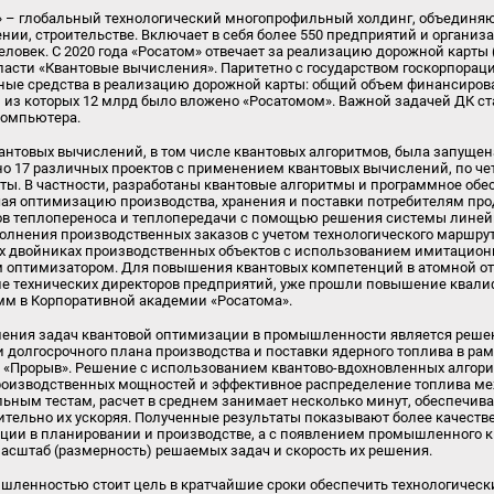
» – глобальный технологический многопрофильный холдинг, объединя
нии, строительстве. Включает в себя более 550 предприятий и организа
человек. С 2020 года «Росатом» отвечает за реализацию дорожной карты
асти «Квантовые вычисления». Паритетно с государством госкорпорац
ые средства в реализацию дорожной карты: общий объем финансирова
, из которых 12 млрд было вложено «Росатомом». Важной задачей ДК с
компьютера.
нтовых вычислений, в том числе квантовых алгоритмов, была запущена
ано 17 различных проектов с применением квантовых вычислений, по ч
ты. В частности, разработаны квантовые алгоритмы и программное об
чая оптимизацию производства, хранения и поставки потребителям про
в теплопереноса и теплопередачи с помощью решения системы линей
лнения производственных заказов с учетом технологического маршрут
 двойниках производственных объектов с использованием имитацион
 оптимизатором. Для повышения квантовых компетенций в атомной о
сле технических директоров предприятий, уже прошли повышение квали
мм в Корпоративной академии «Росатома».
ения задач квантовой оптимизации в промышленности является реше
долгосрочного плана производства и поставки ядерного топлива в ра
и «Прорыв». Решение с использованием квантово-вдохновленных алгор
роизводственных мощностей и эффективное распределение топлива ме
льным тестам, расчет в среднем занимает несколько минут, обеспечив
ительно их ускоряя. Полученные результаты показывают более качеств
ции в планировании и производстве, а с появлением промышленного 
асштаб (размерность) решаемых задач и скорость их решения.
шленностью стоит цель в кратчайшие сроки обеспечить технологическ