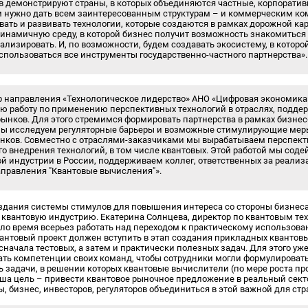
в демонстрируют страны, в которых объединяются частные, корпорати
м нужно дать всем заинтересованным структурам – и коммерческим ко
ать и развивать технологии, которые создаются в рамках дорожной ка
динамичную среду, в которой бизнес получит возможность знакомиться
ализировать. И, по возможности, будем создавать экосистему, в котор
спользоваться все инструменты государственно-частного партнерства».
ор направления «Технологическое лидерство» АНО «Цифровая экономика
ю работу по применению перспективных технологий в отраслях, подде
рынков. Для этого стремимся формировать партнерства в рамках бизне
мы исследуем регуляторные барьеры и возможные стимулирующие мер
нков. Совместно с отраслями-заказчиками мы вырабатываем перспек
 внедрения технологий, в том числе квантовых. Этой работой мы сод
ой индустрии в России, поддерживаем коллег, ответственных за реали
аправления "Квантовые вычисления"».
здания системы стимулов для повышения интереса со стороны бизнеса
квантовую индустрию. Екатерина Солнцева, директор по квантовым те
ало время всерьез работать над переходом к практическому использов
антовый проект должен вступить в этап создания прикладных квантовы
сначала тестовых, а затем и практически полезных задач. Для этого уж
ать компетенции своих команд, чтобы сотрудники могли формулироват
 задачи, в решении которых квантовые вычислители (по мере роста пр
аша цель
–
привести квантовое рыночное предложение в реальный сект
 бизнес, инвесторов, регуляторов объединиться в этой важной для стр