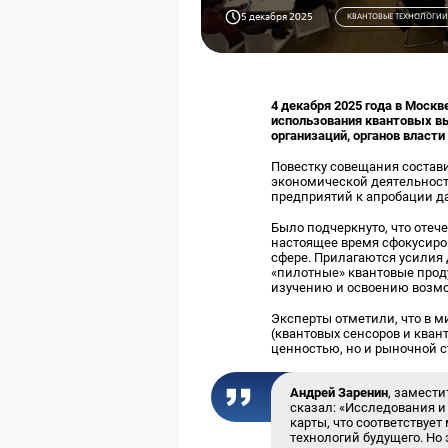
5 декабря 2025
КВАНТОВЫЕ ТЕХНОЛОГИИ
4 декабря 2025 года в Моск
использования квантовых вы
организаций, органов власти
Повестку совещания состав
экономической деятельност
предприятий к апробации д
Было подчеркнуто, что отеч
настоящее время сфокусиро
сфере.
Прилагаются усилия
«пилотные» квантовые прод
изучению и освоению возм
Эксперты отметили, что в 
(квантовых сенсоров и ква
ценностью, но и рыночной 
Андрей Заренин
, замест
сказал: «Исследования и
карты, что соответствуе
технологий будущего. Но