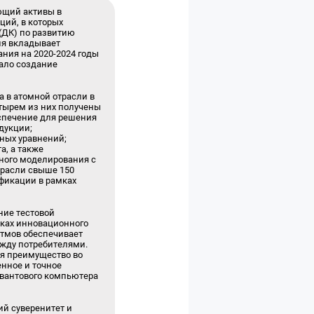
ющий активы в
ций, в которых
 (ДК) по развитию
ия вкладывает
ния на 2020-2024 годы
тало создание
 в атомной отрасли в
етырем из них получены
еспечение для решения
дукции;
ных уравнений;
а, а также
ного моделирования с
трасли свыше 150
фикации в рамках
ние тестовой
мках инновационного
итмов обеспечивает
жду потребителями.
ая преимущество во
енное и точное
квантового компьютера
ий суверенитет и