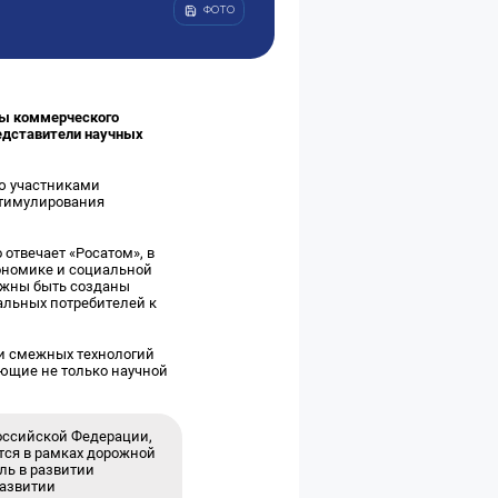
ФОТО
вы коммерческого
редставители научных
ию участниками
стимулирования
отвечает «Росатом», в
ономике и социальной
лжны быть созданы
альных потребителей к
 и смежных технологий
ающие не только научной
Российской Федерации,
тся в рамках дорожной
ль в развитии
развитии