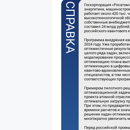
Госкорпорация «Росатом
энергетике, машинострое
работает около 420 тыс. 
высокотехнологичной обл
собственные внебюджетн
составил 24 млрд рублей
российского квантового 
Программа внедрения ква
2024 году. Уже проработ
оптимистичные результа
целого ряда задач, вклю
моделирование процессо
оптимизацию плана выпо
оптимизацию в цифровых
квантово-вдохновленным
специалистов, в том чи
соответствующих програ
Примером пилотного реш
оптимизационной задачи 
проекта атомной отрасл
оптимальную загрузку п
При этом, по предварите
времени расчетов и знач
решение задач оптимиза
многократно увеличить м
Перед российской промы