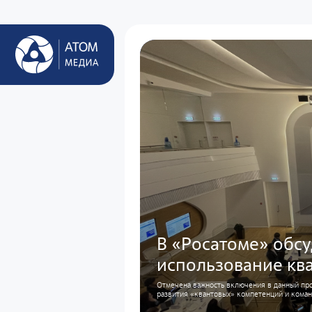
В «Росатоме» обс
использование кв
Отмечена важность включения в данный пр
развития «квантовых» компетенций и кома