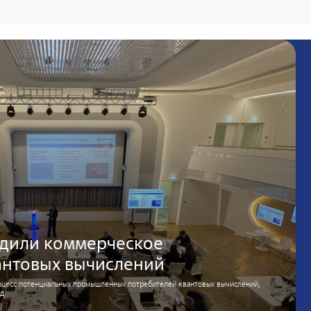
удили коммерческое
антовых вычислений
оцесс потенциальных промышленных потребителей квантовых вычислений,
нд