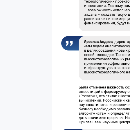
технологических проекто
инвестиции. Поэтому на
– возможность использов
задача – создать такую 
развивать их и коммерци
финансирования, будут и
Ярослав Авдиев
, директ
«Мы ведем аналитическу
в целях создания новых 
своей площадке. Также 
высокотехнологичных ры
применения эффективного
инфраструктуры квантов
высокотехнологичного н
Была отмечена важность со
инвестиций в формируемую 
«Росатом», отметила: «Наст
вычислений. Российский кв
научных гипотез и решения 
бизнесу необходимо развив
алгоритмистам и определять
дать значимые прорывы. Н
Приглашаем научные центры,