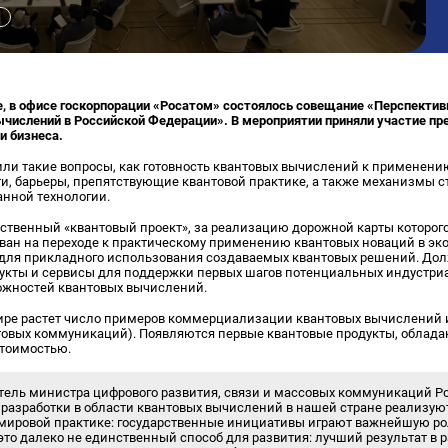
ве, в офисе госкорпорации «Росатом» состоялось совещание «Перспекти
числений в Российской Федерации». В мероприятии приняли участие п
 и бизнеса.
или такие вопросы, как готовность квантовых вычислений к применен
и, барьеры, препятствующие квантовой практике, а также механизмы 
анной технологии.
ественный «квантовый проект», за реализацию дорожной карты которого 
ван на переходе
к практическому применению квантовых новаций в эк
для прикладного использования создаваемых квантовых решений. До
укты и сервисы для поддержки первых шагов потенциальных индустри
ожностей квантовых вычислений.
мире растет число примеров коммерциализации квантовых вычислений
нтовых коммуникаций). Появляются первые квантовые продукты, облад
стоимостью.
итель министра цифрового развития, связи и массовых коммуникаций 
 разработки в области квантовых вычислений в нашей стране реализую
т мировой практике: государственные инициативы играют важнейшую ро
 это далеко не единственный способ для развития: лучший результат в 