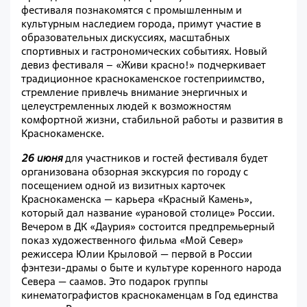
фестиваля познакомятся с промышленным и
культурным наследием города, примут участие в
образовательных дискуссиях, масштабных
спортивных и гастрономических событиях. Новый
девиз фестиваля – «Живи
к
расно!» подчеркивает
традиционное краснокаменское гостеприимство,
стремление привлечь внимание энергичных и
целеустремленных людей к возможностям
комфортной жизни, стабильной работы и развития в
Краснокаменске.
26 июня
для участников и гостей фестиваля будет
организована обзорная экскурсия по городу с
посещением одной из визитных карточек
Краснокаменска — карьера «Красный Камень»,
который дал название «урановой столице» России.
Вечером в ДК «Даурия» состоится предпремьерный
показ художественного фильма «Мой Север»
режиссера Юлии Крыловой — первой в России
фэнтези-драмы о быте и культуре коренного народа
Севера — саамов. Это подарок группы
кинематографистов краснокаменцам в Год единства