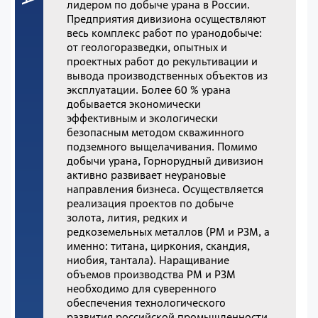
лидером по добыче урана в России.
Предприятия дивизиона осуществляют
весь комплекс работ по уранодобыче:
от геологоразведки, опытных и
проектных работ до рекультивации и
вывода производственных объектов из
эксплуатации. Более 60 % урана
добывается экономически
эффективным и экологически
безопасным методом скважинного
подземного выщелачивания. Помимо
добычи урана, Горнорудный дивизион
активно развивает неурановые
направления бизнеса. Осуществляется
реализация проектов по добыче
золота, лития, редких и
редкоземельных металлов (РМ и РЗМ, а
именно: титана, циркония, скандия,
ниобия, тантала). Наращивание
объемов производства РМ и РЗМ
необходимо для суверенного
обеспечения технологического
развития российской промышленности.