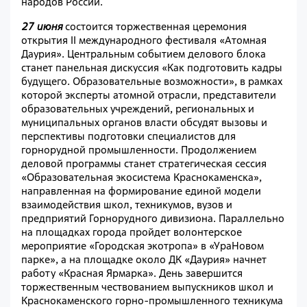
народов России.
27 июня
состоится торжественная церемония
открытия II
м
еждународного фестиваля «Атомная
Даурия». Центральным событием делового блока
станет панельная дискуссия «Как подготовить кадры
будущего. Образовательные возможности», в рамках
которой эксперты атомной отрасли, представители
образовательных учреждений, региональных и
муниципальных органов власти обсудят вызовы и
перспективы подготовки специалистов для
горнорудной промышленности. Продолжением
деловой программы станет стратегическая сессия
«Образовательная экосистема Краснокаменска»,
направленная на формирование единой модели
взаимодействия школ, техникумов, вузов и
предприятий Горнорудного дивизиона. Параллельно
на площадках города пройдет волонтерское
мероприятие «Городская экотропа» в «УраНовом
парке», а на площадке около ДК «Даурия» начнет
работу «Красная Ярмарка». День завершится
торжественным чествованием выпускников школ и
Краснокаменского горно-промышленного техникума