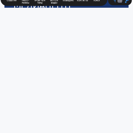
События
Пресс-
Проекты и
Фото и
Календарь
Контакты
Поиск
Медиацентр
релизы
темы
видео
Атомной
Промышленности
Цифры и факты
Все новости юбилейного года
Политика обработки персональных данных
АТОММЕДИА
Пользовательское соглашение АТОММЕДИА