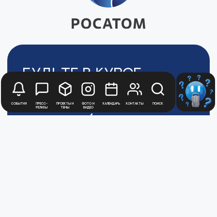
Будьте в курсе
новостей
Медиацентра
События
Пресс-
Проекты и
Фото и
Календарь
Контакты
Поиск
релизы
темы
видео
Атомной
Промышленности
Для получения рассылки новостей
зарегистрируйтесь в Личном кабинете
Перейти в ЛК