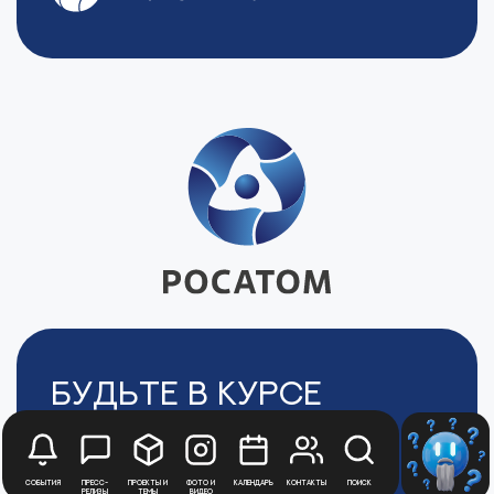
Будьте в курсе
новостей
Медиацентра
События
Пресс-
Проекты и
Фото и
Календарь
Контакты
Поиск
релизы
темы
видео