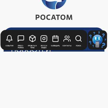
Будьте в курсе
События
Пресс-
Проекты и
Фото и
Календарь
Контакты
Поиск
новостей
релизы
темы
видео
Медиацентра
Атомной
Промышленности
Для получения рассылки новостей
зарегистрируйтесь в Личном кабинете
Перейти в ЛК