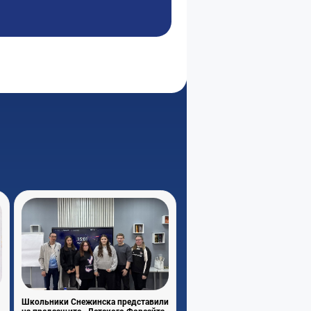
Школьники Снежинска представили