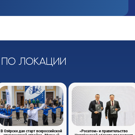
 по локации
В Озёрске дан старт всероссийской
«Росатом» и правительство