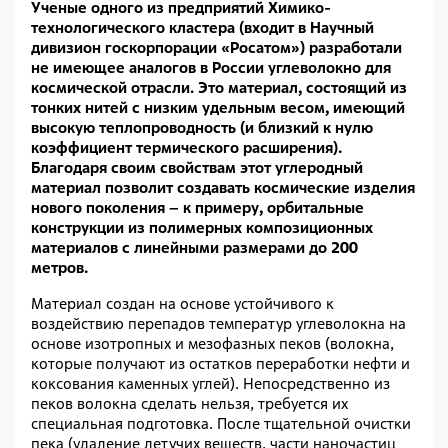
Ученые одного из предприятий Химико-
технологического кластера (входит в Научный
дивизион госкорпорации «Росатом») разработали
не имеющее аналогов в России углеволокно для
космической отрасли. Это материал, состоящий из
тонких нитей с низким удельным весом, имеющий
высокую теплопроводность (и близкий к нулю
коэффициент термического расширения).
Благодаря своим свойствам этот углеродный
материал позволит создавать космические изделия
нового поколения – к примеру, орбитальные
конструкции из полимерных композиционных
материалов с линейными размерами до 200
метров.
Материал создан на основе устойчивого к
воздействию перепадов температур углеволокна на
основе изотропных и мезофазных пеков (волокна,
которые получают из остатков переработки нефти и
коксования каменных углей). Непосредственно из
пеков волокна сделать нельзя, требуется их
специальная подготовка. После тщательной очистки
пека (удаление летучих веществ, части наночастиц