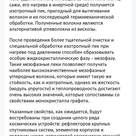
сажи, его нагрева в инертной среде) получается
изотропный пек, пригодный для вытягивания
волокон и их последующей термомеханической
обработки. Полученные волокна являются
альтернативой углеволокна из вискозы.
После проведения более тщательной очистки и
специальной обработки изотропный пек при
нагреве под давлением способен образовывать
особую жидкокристаллическую фазу - мезофазу.
Такие мезофазные пеки позволяют получать
наиболее высококачественные мезофазные
углеродные волокна, которые имеют такую же
стойкость, как и изотропные, однако их жесткость
(модуль упругости) и теплопроводность достигают
очень высоких значений, которые сопоставимы со
свойствами монокристалла графита.
Указанные свойства, как ожидается, будут
востребованы при создании целого ряда
космических устройств: рефлекторов крупных
спутниковых систем, элементов корпусов и
холодильников-излучателей космических станций