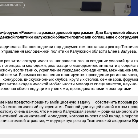
УЖСКАЯ ОБЛАСТЬ
-форуме «Россия», в рамках деловой программы Дня Калужской област
дежной политики Калужской области подписали соглашение о сотруднич
 Владислава Шапши подписи под документом поставили ректор Техниче
 Управления молодежной политики Калужской области Елена Валуева.
 развитие сотрудничества, направленного на создание условий для тв
го потенциала молодежи, реализацию молодежных инициатив, содейств
ескому воспитанию, укрепление гражданского единства, межнационал
ой семьи. В рамках соглашения планируется проведение региональных,
 конкурсов, дискуссионных клубов, круглых столов, семинаров, форум
 развитие академической мобильности молодых специалистов, научно-
 включая обмен ведущими учеными, преподавателями и экспертами.
ие нам предстоит решить амбициозную задачу — обеспечить прорыв ро
ый технологический суверенитет. Главной движущей силой в этом проц
оэтому очень важно, что именно Калужская земля — родина мирного ат
антливой инициативной молодежи, которая вносит свой вклад в персп
ния атомной отрасли», — подчеркнул ректор Технической академии
Юр