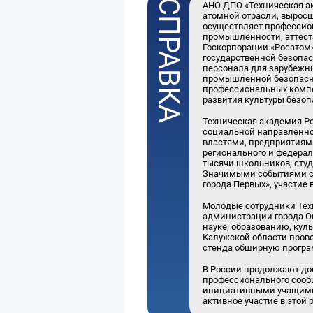
АНО ДПО «Техническая а
атомной отрасли, вырос
осуществляет профессио
промышленности, аттест
Госкорпорации «Росатом»
государственной безопа
персонала для зарубежн
промышленной безопасно
профессиональных компе
развития культуры безоп
Техническая академия Ро
социальной направленнос
властями, предприятиями
регионального и федера
тысячи школьников, студ
Значимыми событиями ст
города Первых», участие
Молодые сотрудники Тех
администрации города О
науке, образованию, кул
Калужской области прово
стенда обширную програм
В России продолжают до
профессионального сообщ
инициативными учащимис
активное участие в этой 