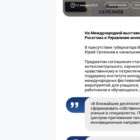
12 января 2024
ОБРАЗОВАНИЕ
КАЛ
На Международной выставке
Росатома и Управление моло
В присутствии губернатора
Юрий Селезнев и начальник
Предметом соглашения стало
интеллектуального, научно
нравственному и патриотич
поддержку института молод
международных фестивалей,
мероприятий для учащихся,
работников и обучающихся,
«В ближайшее десятилет
сформировать собственн
ученые и специалисты. П
центром притяжения тал
инновационные направле