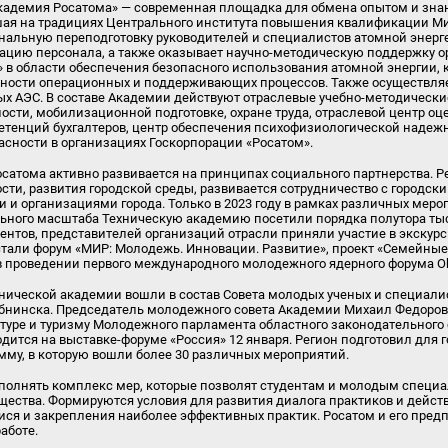
кадемия Росатома» — современная площадка для обмена опытом и зн
шая на традициях Центрального института повышения квалификации 
нальную переподготовку руководителей и специалистов атомной энерг
ацию персонала, а также оказывает научно-методическую поддержку 
 в области обеспечения безопасного использования атомной энергии, 
сности операционных и поддерживающих процессов. Также осуществляе
ых АЭС. В составе Академии действуют отраслевые учебно-методически
сти, мобилизационной подготовке, охране труда, отраслевой центр оц
тенций бухгалтеров, центр обеспечения психофизиологической надежн
асности в организациях Госкорпорации «Росатом».
сатома активно развивается на принципах социального партнерства. 
ти, развития городской среды, развивается сотрудничество с городс
 и организациями города. Только в 2023 году в рамках различных меро
льного масштаба Техническую академию посетили порядка полутора тыс
ентов, представителей организаций отрасли приняли участие в экскур
али форум «МИР: Молодежь. Инновации. Развитие», проект «Семейные
 в проведении первого международного молодежного ядерного форума O
нической академии вошли в состав Совета молодых ученых и специали
бнинска. Председатель молодежного совета Академии Михаил Федоров
ьтуре и туризму Молодежного парламента областного законодательного
дится на выставке-форуме «Россия» 12 января. Регион подготовил для 
му, в которую вошли более 30 различных мероприятий.
полнять комплекс мер, которые позволят студентам и молодым специа
ества. Формируются условия для развития диалога практиков и дейст
я и закрепления наиболее эффективных практик. Росатом и его пре
работе.