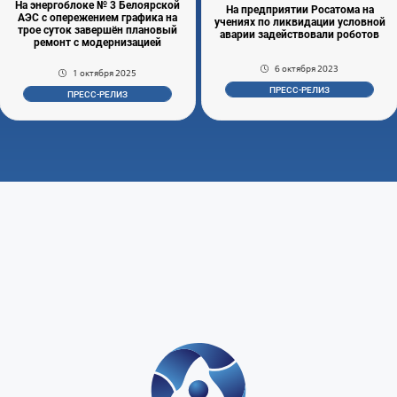
На энергоблоке № 3 Белоярской
На предприятии Росатома на
АЭС с опережением графика на
учениях по ликвидации условной
трое суток завершён плановый
аварии задействовали роботов
ремонт с модернизацией
6 октября 2023
1 октября 2025
ПРЕСС-РЕЛИЗ
ПРЕСС-РЕЛИЗ