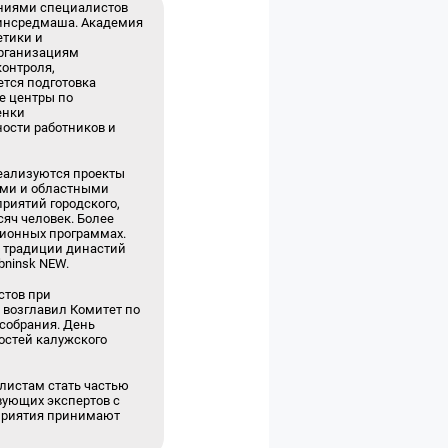
аниями специалистов
Минсредмаша. Академия
етики и
организациям
контроля,
тся подготовка
е центры по
енки
ости работников и
Реализуются проекты
кими и областными
приятий городского,
яч человек. Более
сионных программах.
 традиции династий
bninsk NEW.
стов при
 возглавил Комитет по
 собрания. День
гостей калужского
листам стать частью
вующих экспертов с
дприятия принимают