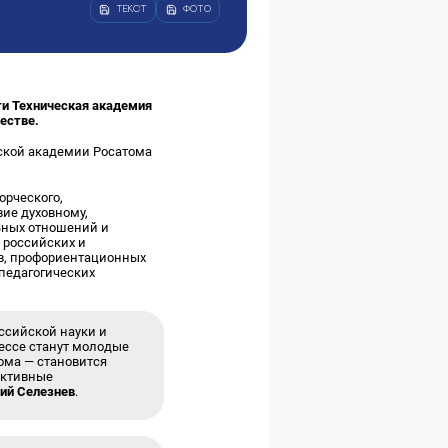
ТЕКСТ
ФОТО
и Техническая академия
естве.
ской академии Росатома
орческого,
ие духовному,
ьных отношений и
 российских и
ов, профориентационных
педагогических
ссийской науки и
ессе станут молодые
ома — становится
ективные
ий Селезнев
.