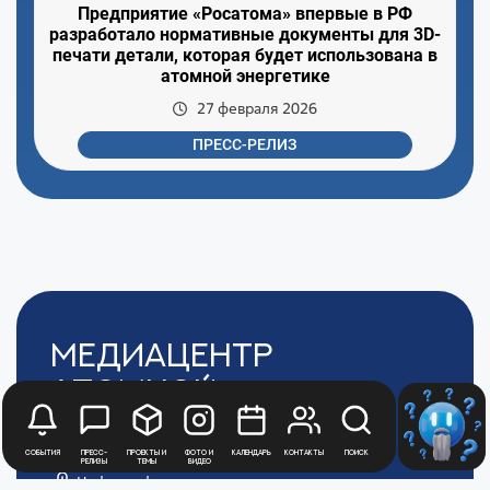
Предприятие «Росатома» впервые в РФ
разработало нормативные документы для 3D-
печати детали, которая будет использована в
атомной энергетике
27 февраля 2026
ПРЕСС-РЕЛИЗ
Медиацентр
Атомной
Промышленности
События
Пресс-
Проекты и
Фото и
Календарь
Контакты
Поиск
релизы
темы
видео
Цифры и факты