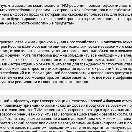
нул, что создание комплексного ТИМ-решения повысит эффективность 
ть востребовано в различных отраслях как в России, так и за рубежом:
енный цифровой продукт, который мы сможем использовать для повыш
можно будет тиражировать в нашей стране и в огромном количестве стра
енные высокотехнологичные продукты».
троительства и жилищно-коммунального хозяйства РФ
Константин Мих
строя России важно создание единого технологически независимого ко
ания, строительства и эксплуатации промышленных объектов с возмо
х модулей: «Эта платформа должна объединить все необходимые эле
ом связать их через управление инженерными данными, включая хране
 министра отдельно отметил, что если для гражданского строительств
а возможность простого тиражирования проектных решений, то для 
х требований к информационной безопасности и доверенного доступа к
твечая на вопрос модератора, он также заметил, что все новые цифров
 учетом реализации их экспортного потенциала.
нной инфраструктуре Госкорпорации «Росатом»
Евгений Абакумов
отмеч
к правовому признанию российских цифровых продуктов за рубежом пр
го отечественного ТИМ-решения: «В вопросе перехода с привычных инс
работки очень важно учитывать вопрос национальной безопасности. 
азработано внедряемое решение и как в дальнейшем мы можем развиват
ратегический вопрос включает в себя увеличение финансирования и п
м очень важно на данном переходном этапе не потерять тот импульс ра
 нашей совместной деятельности. Продолжается серьезная работа в ч