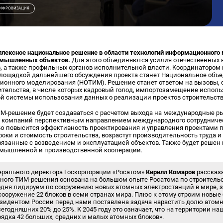
ИФРОВИЗАЦИЯ
плексное национальное решение в области технологий информационного
омышленных объектов.
Для этого объединяются усилия отечественных 
, а также профильных органов исполнительной власти. Координатором 
Площадкой дальнейшего обсуждения проекта станет Национальное объ
ионного моделирования (НОТИМ). Решение станет ответом на вызовы, 
тельства, в числе которых кадровый голод, импортозамещение испол
ой системы использования данных о реализации проектов строительств
М-решение будет создаваться с расчетом выхода на международные рын
х компаний перспективным направлением международного сотрудничес
 повысится эффективность проектирования и управления проектами
сроки и стоимость строительства, возрастут производительность труда и
связанные с возведением и эксплуатацией объектов. Также будет реше
омышленной и производственной кооперации.
ерального директора Госкорпорации «Росатом»
Кирилл Комаров
рассказа
иного ТИМ-решения основана на большом опыте Росатома по строитель
одня лидируем по сооружению новых атомных электростанций в мире, 
ооружение 22 блоков в семи странах мира. Плюс к этому строим новые
зидентом России перед нами поставлена задача нарастить долю атомн
егодняшних 20% до 25%. К 2045 году это означает, что на территории на
рядка 42 больших, средних и малых атомных блоков».