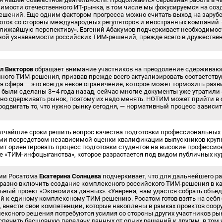
симости отечественного ИТ-рынка, в том числе мы фокусируемся на со
ешений. Еще одним фактором прогресса можно считать выход на заруб
оток со стороны международных регуляторов и иностранных компаний 
лижайшую перспективу». Евгений Абакумов подчеркивает необходимост
й узнаваемости российских ТИМ-решений, прежде всего в дружествен
л Викторов
обращает внимание участников на преодоление сдерживаю
нного ТИМ-решения, призвав прежде всего актуализировать соответс
я сфера — это всегда некое ограничение, которое может тормозить раз
были сделаны 3–4 года назад, сейчас многие документы уже утратили 
но сдерживать рынок, поэтому их надо менять. НОТИМ может прийти в
одвигать то, что нужно рынку сегодня, — нормативный процесс зависит 
атчайшие сроки решить вопрос качества подготовки профессиональных 
и посредством независимой оценки квалификации выпускников кру
ит ориентировать процесс подготовки студентов на высокие профессио
е «ТИМ-инфоцыганства», которое разрастается под видом публичных ку
ции Росатома
Екатерина Солнцева
подчеркивает, что для дальнейшего р
бразно включить создание комплексного российского ТИМ-решения в ка
ьный проект «Экономика данных». «Уверена, нам удастся собрать объ
й к единому комплексному ТИМ-решению. Росатом готов взять на себ
 внести свои компетенции, которые накоплены в рамках проектов соор
ексного решения потребуются усилия со стороны других участников рын
еспечить бесшовную передачу данных от одних решений к другим, в том