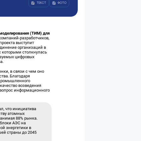
ТЕКСТ
ФОТО
 моделирования (ТИМ) для
компаний-разработчиков,
проекта выступит
единение организаций в
с которыми столкнулась
ьзуемых цифровых
а.
ки, в связи с чем оно
тва. Благодаря
 промышленного
 качество возведения
н вопрос информационного
л, что инициатива
ству атомных
занимая 88% рынка.
 блоки АЭС на
ой энергетики в
шей страны до 2045