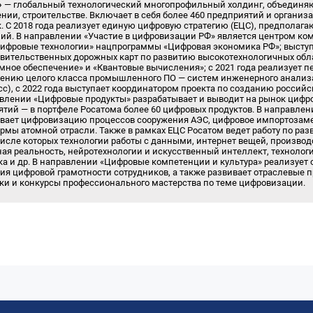
»
— глобальный технологический многопрофильный холдинг, объединя
нии, строительстве. Включает в себя более 460 предприятий и организа
ек. С 2018 года реализует единую цифровую стратегию (ЕЦС), предпол
ний. В направлении «Участие в цифровизации РФ» является центром к
Цифровые технологии» нацпрограммы «Цифровая экономика РФ»; высту
вительственных дорожных карт по развитию высокотехнологичных обл
ное обеспечение» и «Квантовые вычисления»; с 2021 года реализует 
ению целого класса промышленного ПО — систем инженерного анализ
с), с 2022 года выступает координатором проекта по созданию россий
равлении «Цифровые продукты» разрабатывает и выводит на рынок цифр
ий — в портфеле Росатома более 60 цифровых продуктов. В направлен
вает цифровизацию процессов сооружения АЭС, цифровое импортозам
мы атомной отрасли. Также в рамках ЕЦС Росатом ведет работу по ра
числе которых технологии работы с данными, интернет вещей, производ
ая реальность, нейротехнологии и искусственный интеллект, технолог
ка и др. В направлении «Цифровые компетенции и культура» реализует
я цифровой грамотности сотрудников, а также развивает отраслевые 
ки и конкурсы профессионального мастерства по теме цифровизации.