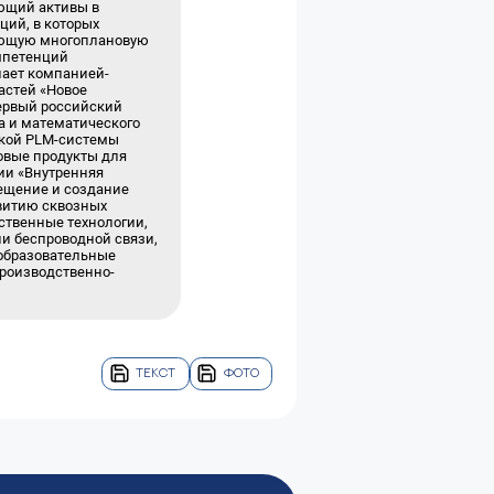
ющий активы в
ций, в которых
агающую многоплановую
омпетенций
пает компанией-
астей «Новое
первый российский
а и математического
ской PLM-системы
овые продукты для
ии «Внутренняя
ещение и создание
звитию сквозных
ственные технологии,
ии беспроводной связи,
 образовательные
производственно-
ТЕКСТ
ФОТО