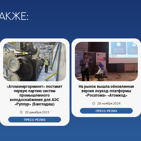
акже:
«Атомэнергоремонт» поставит
На рынок вышла обновленная
первую партию систем
версия лоукод-платформы
промышленного
«Росатома» «Атомкод»
холодоснабжения для АЭС
28 ноября 2024
«Руппур» (Бангладеш)
ПРЕСС-РЕЛИЗ
20 декабря 2023
ПРЕСС-РЕЛИЗ