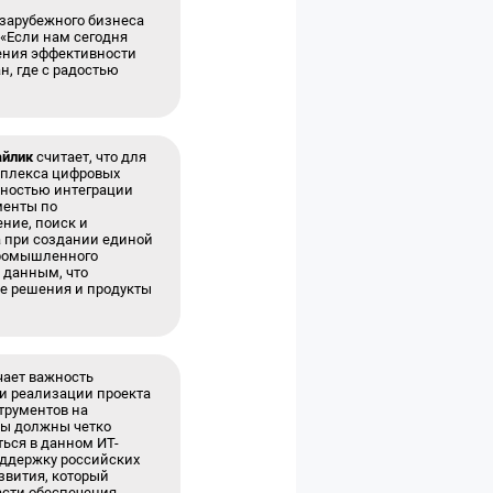
зарубежного бизнеса
 «Если нам сегодня
ения эффективности
н, где с радостью
айлик
считает, что для
мплекса цифровых
жностью интеграции
менты по
ние, поиск и
а при создании единой
промышленного
 данным, что
ые решения и продукты
ает важность
и реализации проекта
трументов на
Мы должны четко
ься в данном ИТ-
оддержку российских
звития, который
асти обеспечения