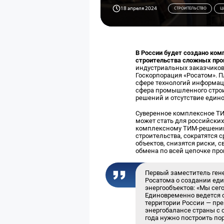
18 апреля 2024
СТРОИТЕЛЬСТВО
Ц
В России будет создано ком
строительства сложных пр
индустриальных заказчиков
Госкорпорация «Росатом». 
сфере технологий информац
сфера промышленного строи
решений и отсутствие един
Суверенное комплексное ТИ
может стать для российски
комплексному ТИМ-решению
строительства, сократятся 
объектов, снизятся риски, 
обмена по всей цепочке пр
Первый заместитель ген
Росатома о создании ед
энергообъектов: «Мы сег
Единовременно ведется с
территории России — пре
энергобалансе страны с с
года нужно построить по