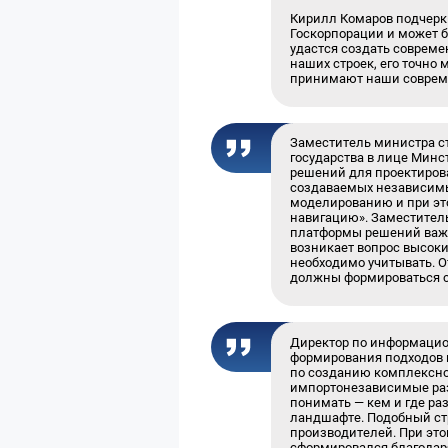
Кирилл Комаров подчерк
Госкорпорации и может бы
удастся создать соврем
наших строек, его точно 
принимают наши соврем
Заместитель министра с
государства в лице Мин
решений для проектиров
создаваемых независимы
моделированию и при эт
навигацию». Заместитель
платформы решений важн
возникает вопрос высоки
необходимо учитывать. О
должны формироваться с
Директор по информацио
формирования подходов 
по созданию комплексно
импортонезависимые раз
понимать — кем и где р
ландшафте. Подобный ст
производителей. При это
сформировался благодаря