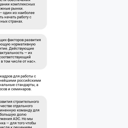
здании комплексных
ежные рынки.
— один из наиболее
ь начать работу с
ных странах.
щих факторов развития
твующую нормативную
витие. Действующие
актуальность — их
 соответствующий
в том числе от нас».
кадров для работы с
пнейшими российскими
нальные стандарты, а
рсов и семинаров.
азвития строительного
честве отдельного
единенную команду для
я большую долю
ужения АЭС. Но мы
ка — для того чтобы
 числе к решениям,