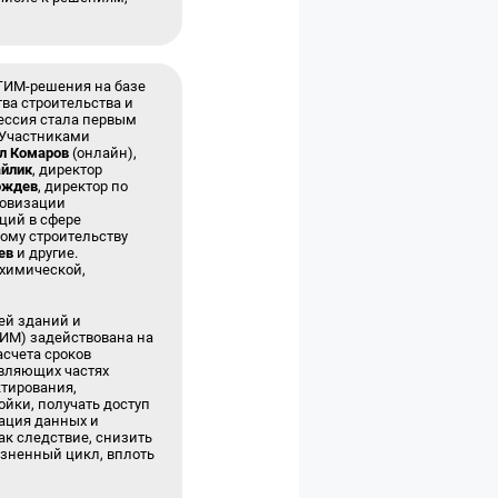
ТИМ-решения на базе
ва строительства и
ессия стала первым
 Участниками
л Комаров
(онлайн),
айлик
, директор
ождев
, директор по
ровизации
ций в сфере
ному строительству
ев
и другие.
ехимической,
ей зданий и
ТИМ) задействована на
асчета сроков
авляющих частях
ктирования,
ойки, получать доступ
ация данных и
ак следствие, снизить
изненный цикл, вплоть