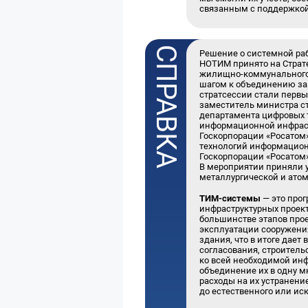
связанным с поддержкой
Решение о системной ра
НОТИМ принято на Страте
жилищно-коммунального 
шагом к объединению за
стратсессии стали перв
заместитель министра с
департамента цифровых 
информационной инфраст
Госкорпорации «Росатом
технологий информацио
Госкорпорации «Росатом
В мероприятии приняли у
металлургической и атом
ТИМ-системы
— это про
инфраструктурных проек
большинстве этапов прое
эксплуатации сооружени
здания, что в итоге дае
согласования, строитель
ко всей необходимой ин
объединение их в одну м
расходы на их устранени
до естественного или ис