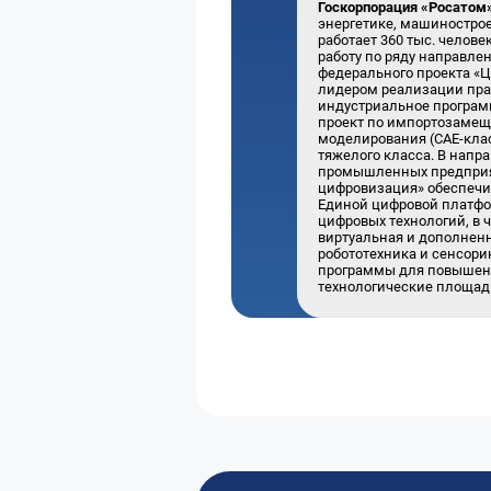
Госкорпорация «Росатом
энергетике, машинострое
работает 360 тыс. челов
работу по ряду направле
федерального проекта «
лидером реализации пра
индустриальное программ
проект по импортозамещ
моделирования (САЕ-клас
тяжелого класса. В нап
промышленных предприят
цифровизация» обеспечи
Единой цифровой платфор
цифровых технологий, в 
виртуальная и дополненн
робототехника и сенсори
программы для повышени
технологические площад