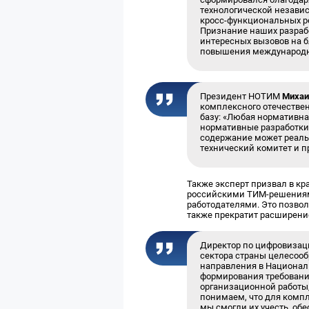
технологической незави
кросс-функциональных р
Признание наших разраб
интересных вызовов на б
повышения международно
Президент НОТИМ
Михаи
комплексного отечестве
базу: «Любая нормативна
нормативные разработки 
содержание может реаль
технический комитет и пр
Также эксперт призвал в кр
российскими ТИМ-решениям
работодателями. Это позвол
также прекратит расширени
Директор по цифровиза
сектора страны целесоо
направления в Национал
формирования требовани
организационной работы,
понимаем, что для компл
мы смогли их учесть, об