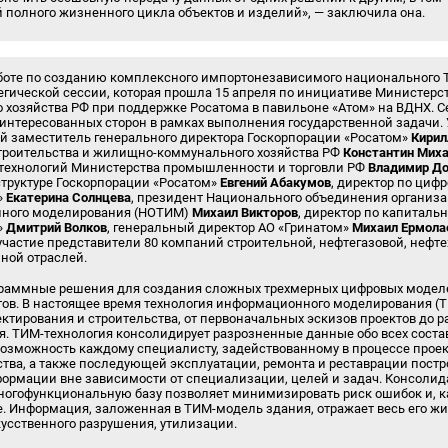
 полного жизненного цикла объектов и изделий», — заключила она.
боте по созданию комплексного импортонезависимого национального 
гической сессии, которая прошла 15 апреля по инициативе Министерст
хозяйства РФ при поддержке Росатома в павильоне «Атом» на ВДНХ. С
интересованных сторон в рамках выполнения государственной задачи.
ый заместитель генерального директора Госкорпорации «Росатом»
Кирил
троительства и жилищно-коммунального хозяйства РФ
Константин Мих
технологий Министерства промышленности и торговли РФ
Владимир Д
руктуре Госкорпорации «Росатом»
Евгений Абакумов
, директор по циф
»
Екатерина Солнцева
, президент Национального объединения организа
нного моделирования (НОТИМ)
Михаил Викторов
, директор по капиталь
»
Дмитрий Волков
, генеральный директор АО «Гринатом»
Михаил Ермола
частие представители 80 компаний строительной, нефтегазовой, нефт
ной отраслей.
граммные решения для создания сложных трехмерных цифровых модел
тов. В настоящее время технология информационного моделирования (
ктирования и строительства, от первоначальных эскизов проектов до р
я. ТИМ-технология консолидирует разрозненные данные обо всех сост
т возможность каждому специалисту, задействованному в процессе прое
ства, а также последующей эксплуатации, ремонта и реставрации постр
формации вне зависимости от специализации, целей и задач. Консолид
ногофункциональную базу позволяет минимизировать риск ошибок и, к
е. Информация, заложенная в ТИМ-модель здания, отражает весь его ж
кусственного разрушения, утилизации.