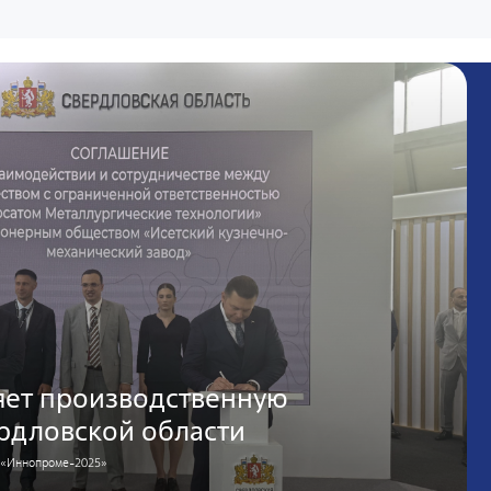
яет производственную
рдловской области
а «Иннопроме-2025»