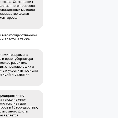
чества. Опыт наших
одственного процесса:
нновационных методов
оизводство, делая
мментировал
и мер государственной
и власти, а также
кими товарами, а
 и врио губернатора
еское развитие.
овых, нержавеющих и
на и укрепить позиции
стиций и развития
редприятия по
а также научно-
ого топлива для
ров в 15 государствах,
о атомного флота.
он является