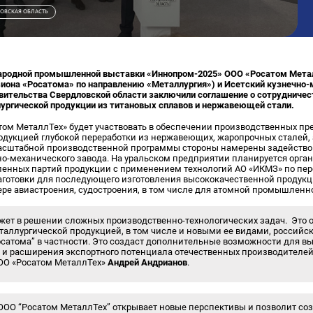
ОВСКАЯ ОБЛАСТЬ
народной промышленной выставки «Иннопром-2025» ООО «Росатом Мета
зиона «Росатома» по направлению «Металлургия») и Исетский кузнечно-
вительства Свердловской области заключили соглашение о сотрудничес
ургической продукции из титановых сплавов и нержавеющей стали.
атом МеталлТех» будет участвовать в обеспечении производственных п
одукцией глубокой переработки из нержавеющих, жаропрочных сталей, 
масштабной производственной программы стороны намерены задейст
но-механического завода. На уральском предприятии планируется орга
нных партий продукции с применением технологий АО «ИКМЗ» по пере
аготовки для последующего изготовления высококачественной продук
ере авиастроения, судостроения, в том числе для атомной промышленн
жет в решении сложных производственно-технологических задач. Это 
таллургической продукцией, в том числе и новыми ее видами, россий
осатома” в частности. Это создаст дополнительные возможности для 
 и расширения экспортного потенциала отечественных производителей
ОО «Росатом МеталлТех»
Андрей Андрианов
.
 ООО “Росатом МеталлТех” открывает новые перспективы и позволит с