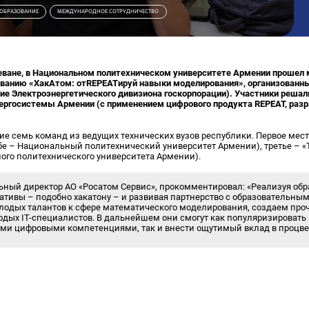
ОБРАЗОВАНИЕ
МЕЖДУНАРОДНОЕ СОТРУДНИЧЕСТВО
Ереване, в Национальном политехническом университете Армении прошел
анию «ХакАтом: отREPEATируй навыки моделирования», организованн
е Электроэнергетического дивизиона госкорпорации). Участники решал
ргосистемы Армении (с применением цифрового продукта REPEAT, раз
ие семь команд из ведущих технических вузов республики. Первое мест
(обе – Национальный политехнический университет Армении), третье – 
го политехнического университета Армении).
льный директор АО «Росатом Сервис», прокомментировал: «Реализуя об
ативы – подобно хакатону – и развивая партнерство с образовательн
лодых талантов к сфере математического моделирования, создаем пр
одых IT-специалистов. В дальнейшем они смогут как популяризироват
ми цифровыми компетенциями, так и внести ощутимый вклад в процве