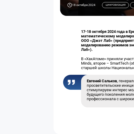
18 октября 2024
ЦИФРОВИЗАЦИЯ
17-18 октября 2024 года в 
математическому моделиров
ООО «Джэт Лаб» (предприяти
моделированию режимов эне
Лаб»).
В «ХакАтоме» приняли участ
Minds, второе – SmartTech 
старшей школы Национально
Евгений Сальков
, генера
просветительские иници
стимулируем интерес мо
будущего поколения мол
профессионала с широки