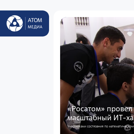
«Росатом» провел 
масштабный ИТ-ха
Участниками состязания по математическом