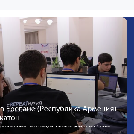
в Ереване (Республика Армения)
катон
у моделированию стали 7 команд из технических университетов Армении