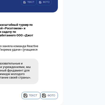
ТЕКСТ
ФОТО
 масштабный турнир по
ый «Росатомом» и
и задачу по
работанного ООО «Джэт
о заняла команда Reactive
«Теорема удачи» (учащиеся
разовательные и
ыми учреждениями, мы
очный фундамент для
ь имидж молодого
тание своей страны».
ТЕКСТ
ФОТО