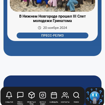
В Нижнем Новгороде прошел III Слет
молодежи Гринатома
20 ноября 2024
ПРЕСС-РЕЛИЗ
Медиацентр
Атомной
Промышленности
События
Пресс-
Проекты и
Фото и
Календарь
Контакты
Поиск
релизы
темы
видео