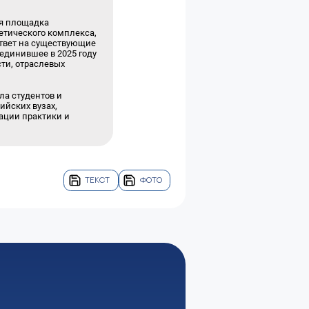
ая площадка
етического комплекса,
ответ на существующие
единившее в 2025 году
сти, отраслевых
а студентов и
ийских вузах,
ации практики и
ТЕКСТ
ФОТО