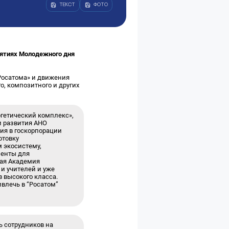
ТЕКСТ
ФОТО
иятиях Молодежного дня
«Росатома» и движения
о, композитного и других
гетический комплекс»,
и развития АНО
ия в госкорпорации
отовку
 экосистему,
менты для
ная Академия
и учителей и уже
 высокого класса.
ивлечь в “Росатом”
ь сотрудников на