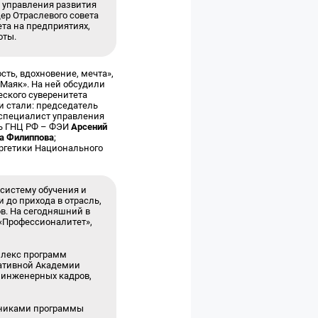
т управления развития
ер Отраслевого совета
та на предприятиях,
оты.
ть, вдохновение, мечта»,
Маяк». На ней обсудили
ского суверенитета
и стали: председатель
 специалист управления
ль ГНЦ РФ – ФЭИ
Арсений
а Филиппова
;
ергетики Национального
систему обучения и
 до прихода в отрасль,
в. На сегодняшний в
 «Профессионалитет»,
плекс программ
ративной Академии
у инженерных кадров,
стниками программы