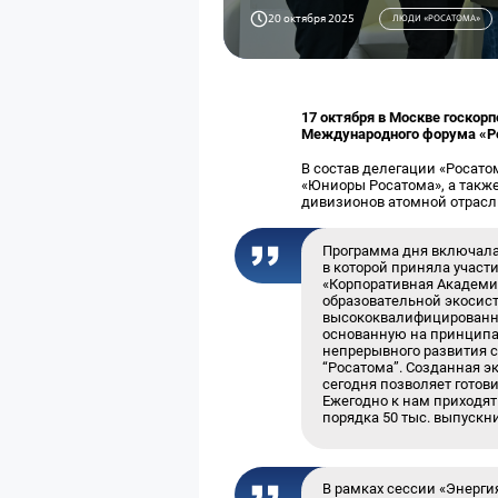
20 октября 2025
ЛЮДИ «РОСАТОМА»
17 октября в Москве госкор
Международного форума «Ро
В состав делегации «Росато
«Юниоры Росатома», а также
дивизионов атомной отрасл
Программа дня включала
в которой приняла участ
«Корпоративная Академи
образовательной экосист
высококвалифицированны
основанную на принципа
непрерывного развития 
“Росатома”. Созданная э
сегодня позволяет готов
Ежегодно к нам приходят
порядка 50 тыс. выпускни
В рамках сессии «Энерги