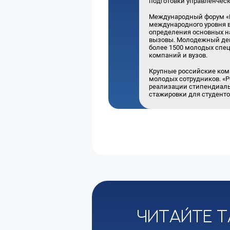
подготовки управленческ
Международный форум «Р
международного уровня в
определения основных н
вызовы. Молодежный ден
более 1500 молодых спец
компаний и вузов.
Крупные российские ком
молодых сотрудников. «Р
реализации стипендиаль
стажировки для студенто
Читайте т