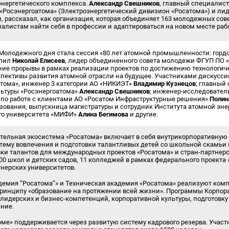
энергетического комплекса.
Александр Свешников
, главный специалис
«Росэнергоатома» (Электроэнергетический дивизион «Росатома») и лид
 рассказал, как организация, которая объединяет 163 молодежных сове
листам найти себя в профессии и адаптироваться на новом месте раб
лодежного дня стала сессия «80 лет атомной промышленности: гордос
упил
Николай Елисеев
, лидер объединенного совета молодежи ФГУП ПО «
ние прорывы в рамках реализации проектов по достижению технологиче
пективы развития атомной отрасли на будущее. Участниками дискусси
атома», инженер 3 категории АО «НИКИЭТ»
Владимир Кузнецов
; главный
льтуры «Росэнергоатома»
Александр Свешников
; инженер-исследовате
я по работе с клиентами АО «Росатом Инфраструктурные решения»
Полин
азования, выпускница магистратуры и сотрудник Института атомной эн
го университета «МИФИ»
Алина Бегимова
и другие.
тельная экосистема «Росатома» включает в себя внутрикорпоративную 
стему вовлечения и подготовки талантливых детей со школьной скамьи и
вки талантов для международных проектов «Росатома» и стран-партнеро
300 школ и детских садов, 11 колледжей в рамках федерального проекта
тнерских университетов.
демия “Росатома”» и Техническая академия «Росатома» реализуют ком
 принципу «образование на протяжении всей жизни». Программы Корпо
лидерских и бизнес-компетенций, корпоративной культуры, подготовк
ние.
оме» поддерживается через развитую систему кадрового резерва. Уча