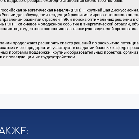
ого кадрового резерва ежегодно становятся около 1500 человек.
оссийская энергетическая неделя» (РЭН) — крупнейшая дискуссионн
 России для обсуждения тенденций развития мирового топливно-энерг
аправлений развития отраслей ТЭК и поиска оптимальных решений в 
ь РЭН – ключевое молодежное событие в энергетической отрасли, объ
иалистов, студентов и школьников, а также руководителей органов вла
пании продолжают расширять спектр решений по раскрытию потенциал
осатом» и его предприятия участвуют в создании базовых кафедр в росс
ных программ поддержки, крупных образовательных проектов, организ
в с последующим их трудоустройством.
акже: