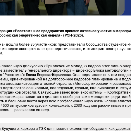
порация «Росатом» и ее предприятия приняли активное участие в меропр
ссийская энергетическая неделя» (РЭН-2025).
ма» вошли более 85 участников: представители Сообщества студентов 
 молодые эксперты электроэнергетического, инжинирингового, научног
и.
 панельную дискуссию «Привлечение молодых кадров в топливно-энер
ие заместитель генерального директора – директор Блока методологии 
я “Росатома”»
Елена Егорова-Кириллова
. Она поделилась опытом создан
емы, ориентированной на долгосрочное кадровое планирование и подг
х специалистов для атомной отрасли. «Мы сформировали и развиваем
х партнерства со школами, колледжами, вузами, включающую инстру
сотрудников отрасли. Связующее звено всей экосистемы — Корпоратив
косистема развивается в диалоге с сообществами молодежи, родителей 
ить и бесшовно вести через всю профессиональную жизнь специалистов
 4500 выпускников вузов и колледжей, к 2030 году мы рассчитываем пр
ков», — рассказала спикер.
я будущего: карьера в ТЭК для нового поколения» обсудили, как удержат