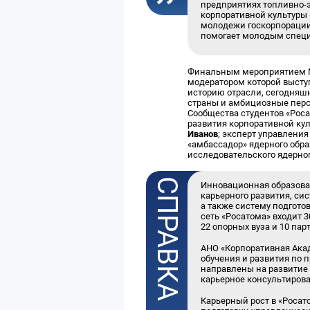
предприятиях топливно-
корпоративной культуры 
молодежи госкорпорации,
помогает молодым специа
Финальным мероприятием Мо
модератором которой выст
историю отрасли, сегодняш
страны и амбициозные перс
Сообщества студентов «Рос
развития корпоративной ку
Иванов
; эксперт управлени
«амбассадор» ядерного обр
исследовательского ядерно
Инновационная образова
карьерного развития, си
а также систему подгото
сеть «Росатома» входит 
22 опорных вуза и 10 пар
АНО «Корпоративная Ака
обучения и развития по
направлены на развитие 
карьерное консультирова
Карьерный рост в «Росат