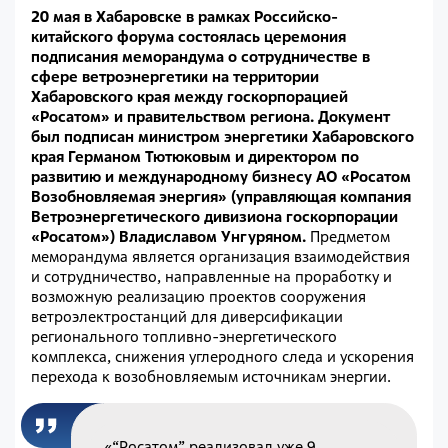
20 мая в Хабаровске в рамках Российско-
китайского форума состоялась церемония
подписания меморандума о сотрудничестве в
сфере ветроэнергетики на территории
Хабаровского края между госкорпорацией
«Росатом» и правительством региона. Документ
был подписан министром энергетики Хабаровского
края Германом Тютюковым и директором по
развитию и международному бизнесу АО «Росатом
Возобновляемая энергия» (управляющая компания
Ветроэнергетического дивизиона госкорпорации
«Росатом») Владиславом Унгуряном.
Предметом
меморандума является организация взаимодействия
и сотрудничество, направленные на проработку и
возможную реализацию проектов сооружения
ветроэлектростанций для диверсификации
регионального топливно-энергетического
комплекса, снижения углеродного следа и ускорения
перехода к возобновляемым источникам энергии.
«“Росатом” реализовал уже 9