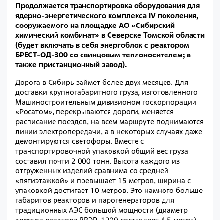
Продолжается транспортировка оборудования для
ядерно-энергетического комплекса IV поколения,
сооружаемого на площадке АО «Сибирский
химический комбинат» в Северске Томской области
(будет включать в себя энергоблок с реактором
БРЕСТ-ОД-300 со свинцовым теплоносителем; а
также пристанционный завод).
Дорога в Сибирь займет более двух месяцев. Для
доставки крупногабаритного груза, изготовленного
Машиностроительным дивизионом госкорпорации
«Росатом», перекрываются дороги, меняется
расписание поездов, на всем маршруте поднимаются
линии электропередачи, а в некоторых случаях даже
демонтируются светофоры. Вместе с
транспортировочной упаковкой общий вес груза
составил почти 2 000 тонн. Высота каждого из
отгруженных изделий сравнима со средней
«пятиэтажкой» и превышает 15 метров, ширина с
упаковкой достигает 10 метров. Это намного больше
габаритов реакторов и парогенераторов для
традиционных АЭС большой мощности (диаметр
корпуса реактора ВВЭР-1200 составляет 4,5 метра).