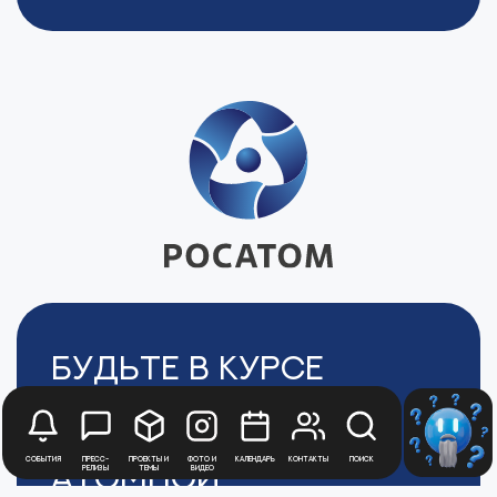
Будьте в курсе
новостей
Медиацентра
События
Пресс-
Проекты и
Фото и
Календарь
Контакты
Поиск
Атомной
релизы
темы
видео