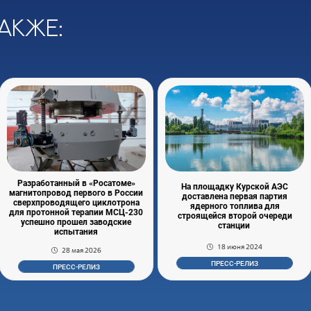
акже:
Разработанный в «Росатоме»
На площадку Курской АЭС
магнитопровод первого в России
доставлена первая партия
сверхпроводящего циклотрона
ядерного топлива для
для протонной терапии МСЦ-230
строящейся второй очереди
успешно прошел заводские
станции
испытания
18 июня 2024
28 мая 2026
ПРЕСС-РЕЛИЗ
ПРЕСС-РЕЛИЗ