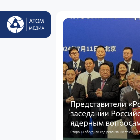
Представители «Ро
заседании Россий
ядерным вопроса
Стороны обсудили ход реализации текущих 