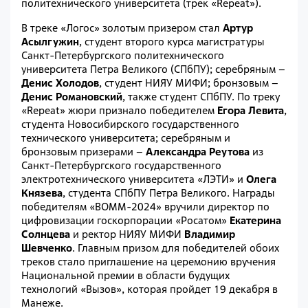
политехнического университета (трек «Repeat»).
В треке «Логос» золотым призером стал
Артур
Асылгужин
, студент второго курса магистратуры
Санкт-Петербургского политехнического
университета Петра Великого (СПбПУ); серебряным –
Денис Холодов
, студент НИЯУ МИФИ; бронзовым –
Денис Романовский
, также студент СПбПУ. По треку
«Repeat» жюри признало победителем
Егора Левита
,
студента Новосибирского государственного
технического университета; серебряным и
бронзовым призерами –
Александра Реутова
из
Санкт-Петербургского государственного
электротехнического университета «ЛЭТИ» и
Олега
Князева
, студента СПбПУ Петра Великого. Награды
победителям «ВОММ-2024» вручили директор по
цифровизации госкорпорации «Росатом»
Екатерина
Солнцева
и ректор НИЯУ МИФИ
Владимир
Шевченко
. Главным призом для победителей обоих
треков стало приглашение на церемонию вручения
Национальной премии в области будущих
технологий «Вызов», которая пройдет 19 декабря в
Манеже.