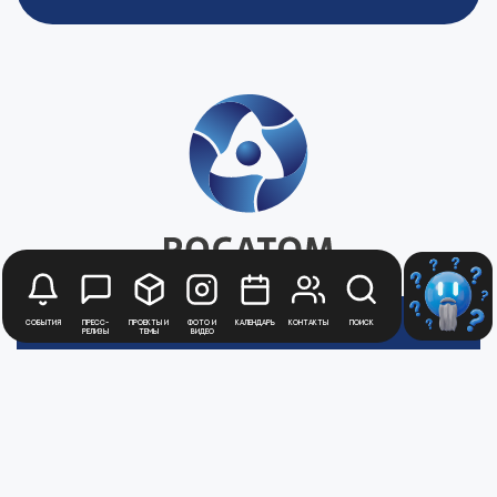
События
Пресс-
Проекты и
Фото и
Календарь
Контакты
Поиск
релизы
темы
видео
Будьте в курсе
новостей
Медиацентра
Атомной