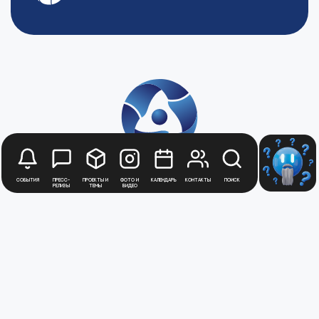
События
Пресс-
Проекты и
Фото и
Календарь
Контакты
Поиск
релизы
темы
видео
Будьте в курсе
новостей
Медиацентра