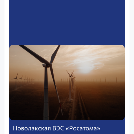
Новолакская ВЭС «Росатома»