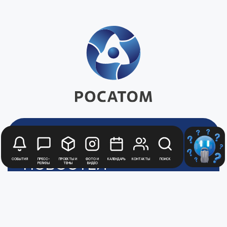
Будьте в курсе
новостей
События
Пресс-
Проекты и
Фото и
Календарь
Контакты
Поиск
релизы
темы
видео
Медиацентра
Атомной
Промышленности