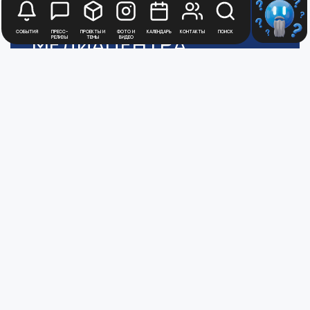
новостей
События
Пресс-
Проекты и
Фото и
Календарь
Контакты
Поиск
релизы
темы
видео
Медиацентра
Атомной
Промышленности
Для получения рассылки новостей
зарегистрируйтесь в Личном кабинете
Перейти в ЛК