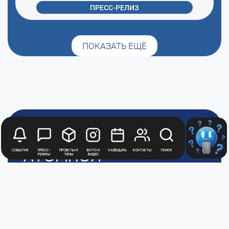
ПРЕСС-РЕЛИЗ
ПОКАЗАТЬ ЕЩЁ
Медиацентр
Атомной
События
Пресс-
Проекты и
Фото и
Календарь
Контакты
Поиск
релизы
темы
видео
Промышленности
Цифры и факты
Все новости юбилейного года
Политика обработки персональных данных
АТОММЕДИА