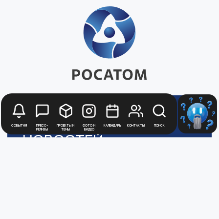
Будьте в курсе
События
Пресс-
Проекты и
Фото и
Календарь
Контакты
Поиск
релизы
темы
видео
новостей
Медиацентра
Атомной
Промышленности
Для получения рассылки новостей