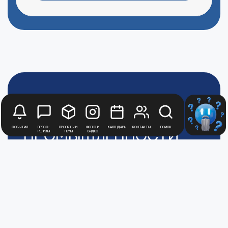
Медиацентр
Атомной
События
Пресс-
Проекты и
Фото и
Календарь
Контакты
Поиск
Промышленности
релизы
темы
видео
Цифры и факты
Все новости юбилейного года
Политика обработки персональных данных
АТОММЕДИА
Пользовательское соглашение АТОММЕДИА