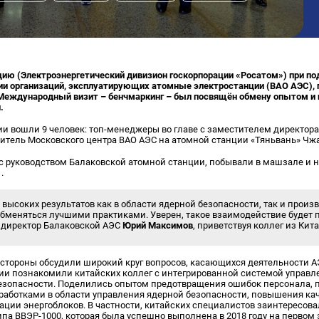
ию (Электроэнергетический дивизион госкорпорации «Росатом») при п
ии организаций, эксплуатирующих атомные электростанции (ВАО АЭС),
 Международный визит – бенчмаркинг – был посвящён обмену опытом и
.
ии вошли 9 человек: топ-менеджеры во главе с заместителем директора
итель Московского центра ВАО АЭС на атомной станции «Тяньвань» Чжа
 с руководством Балаковской атомной станции, побывали в машзале и 
.
а высоких результатов как в области ядерной безопасности, так и прои
обменяться лучшими практиками. Уверен, такое взаимодействие будет 
л директор Балаковской АЭС
Юрий Максимов
, приветствуя коллег из Кита
и стороны обсудили широкий круг вопросов, касающихся деятельности 
ии познакомили китайских коллег с интегрированной системой управл
езопасности. Поделились опытом предотвращения ошибок персонала, 
аработками в области управления ядерной безопасности, повышения ка
ации энергоблоков. В частности, китайских специалистов заинтересова
ипа ВВЭР-1000, которая была успешно выполнена в 2018 году на первом