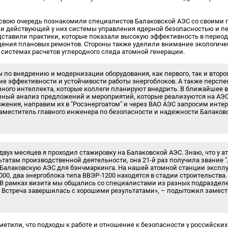
 свою очередь познакомили специалистов Балаковской АЭС со своими
и действующей у них системы управления ядерной безопасностью и п
дставили практики, которые показали высокую эффективность в период
дения плановых ремонтов. Стороны также уделили внимание экологичес
системах расчетов углеродного следа атомной генерации.
 по внедрению и модернизации оборудования, как первого, так и второг
е эффективности и устойчивости работы энергоблоков. А также перспе
ного интеллекта, которые коллеги планируют внедрить. В ближайшее
нный анализ предложений и мероприятий, которые реализуются на АЭС 
жения, направим их в "Росэнергоатом" и через ВАО АЭС запросим инте
заместитель главного инженера по безопасности и надежности Балако
 двух месяцев я проходил стажировку на Балаковской АЭС. Знаю, что у 
ьтатам производственной деятельности, она 21-й раз получила звание 
 Балаковскую АЭС для бэнчмаркинга. На нашей атомной станции экспл
00, два энергоблока типа ВВЭР-1200 находятся в стадии строительства.
. В рамках визита мы общались со специалистами из разных подраздел
. Встреча завершилась с хорошими результатами», – подытожил замест
.
метили, что подходы к работе и отношение к безопасности у российских