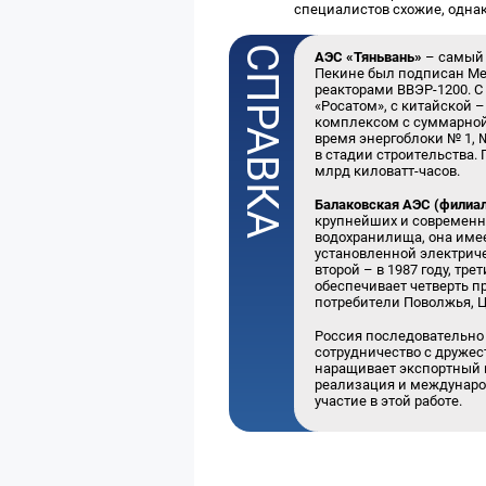
специалистов схожие, однак
АЭС «Тяньвань»
– самый 
Пекине был подписан Ме
реакторами ВВЭР-1200. 
«Росатом», с китайской
комплексом с суммарной 
время энергоблоки № 1, №
в стадии строительства.
млрд киловатт-часов.
Балаковская АЭС (филиал
крупнейших и современны
водохранилища, она име
установленной электриче
второй – в 1987 году, тре
обеспечивает четверть 
потребители Поволжья, Ц
Россия последовательно
сотрудничество с друже
наращивает экспортный п
реализация и международ
участие в этой работе.