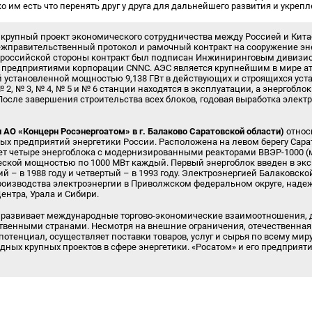
о им есть что перенять друг у друга для дальнейшего развития и укреп
крупный проект экономического сотрудничества между Россией и Китае
жправительственный протокол и рамочный контракт на сооружение эне
С российской стороны контракт был подписан Инжиниринговым дивизи
 – предприятиями корпорации CNNC. АЭС является крупнейшим в мире 
установленной мощностью 9,138 ГВт в действующих и строящихся уста
 2, № 3, № 4, № 5 и № 6 станции находятся в эксплуатации, а энергобло
 После завершения строительства всех блоков, годовая выработка элект
 АО «Концерн Росэнергоатом» в г. Балаково Саратовской области)
относ
х предприятий энергетики России. Расположена на левом берегу Сара
ет четыре энергоблока с модернизированными реакторами ВВЭР-1000 (
ской мощностью по 1000 МВт каждый. Первый энергоблок введен в эксп
тий – в 1988 году и четвертый – в 1993 году. Электроэнергией Балаковско
производства электроэнергии в Приволжском федеральном округе, над
ентра, Урала и Сибири.
 развивает международные торгово-экономические взаимоотношения, д
ственными странами. Несмотря на внешние ограничения, отечественна
отенциал, осуществляет поставки товаров, услуг и сырья по всему мир
ных крупных проектов в сфере энергетики. «Росатом» и его предприя