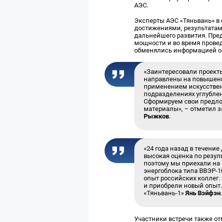
АЭС.
Эксперты АЭС «Тяньвань» в
достижениями, результатам
дальнейшего развития. Пре
мощности и во время прове
обменялись информацией о 
«Заинтересовали проекты
направлены на повышени
применением искусствен
подразделениях углубле
Сформируем свои предло
материалы», – отметил 
Рыжков
.
«24 года назад в течение
высокая оценка по резул
поэтому мы приехали на
энергоблока типа ВВЭР-10
опыт российских коллег
и приобрели новый опыт
«Тяньвань-1»
Янь Вэйфэн
Участники встречи также от