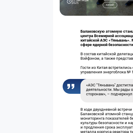
22 сентября
2025
КИТАЙ
Балаковскую атомную станц
центра Всемирной ассоциац
китайской АЭС «Тяньвань».
сфере ядерной безопасности
В состав китайской делегац
Вэйфэном, а также представ
Гости из Китая встретились
управления энергоблока № 1
«АЭС "Тяньвань" достигл
деятельности. Мы рады 
сторонам», – подчеркну
В ходе двухдневной встреч
Балаковской атомной станц
мониторинга показателей б
культуры безопасности и н
и продления срока эксплуат
металла корпуса реактора т