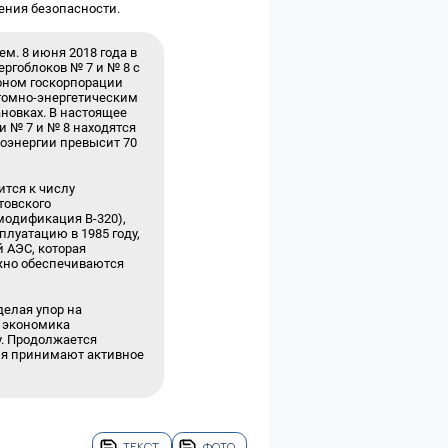
ления безопасности.
м. 8 июня 2018 года в
ргоблоков № 7 и № 8 с
оном госкорпорации
атомно-энергетическим
новках. В настоящее
ки № 7 и № 8 находятся
роэнергии превысит 70
ится к числу
товского
модификация В-320),
луатацию в 1985 году,
й АЭС, которая
ежно обеспечиваются
елая упор на
я экономика
у. Продолжается
тия принимают активное
ТЕКСТ
ФОТО