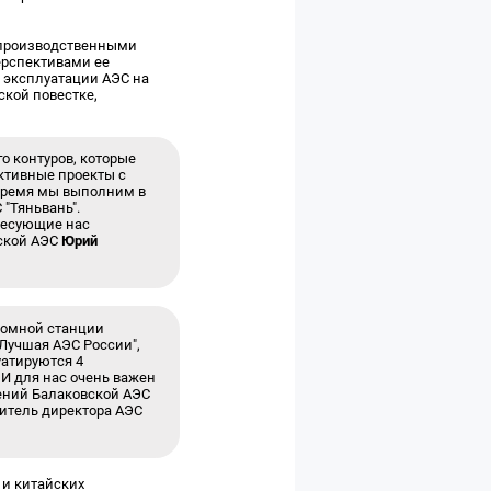
 производственными
ерспективами ее
 эксплуатации АЭС на
кой повестке,
о контуров, которые
ктивные проекты с
 время мы выполним в
"Тяньвань".
ресующие нас
вской АЭС
Юрий
атомной станции
"Лучшая АЭС России",
уатируются 4
 И для нас очень важен
ений Балаковской АЭС
итель директора АЭС
 и китайских