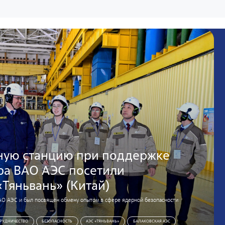
ную станцию при поддержке
ра ВАО АЭС посетили
Тяньвань» (Китай)
АО АЭС и был посвящён обмену опытом в сфере ядерной безопасности
РУДНИЧЕСТВО
БЕЗОПАСНОСТЬ
АЭС «ТЯНЬВАНЬ»
БАЛАКОВСКАЯ АЭС