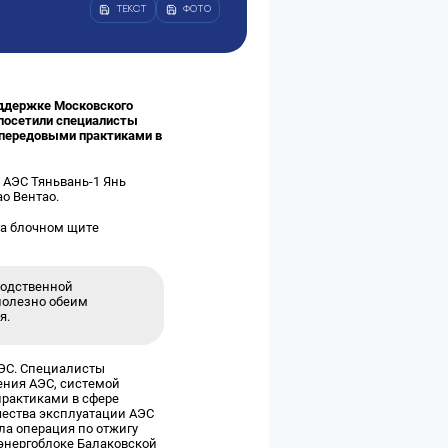
ТЕКСТ
ФОТО
оддержке Московского
 посетили специалисты
 передовыми практиками в
 АЭС Тяньвань-1 Янь
о Вентао.
на блочном щите
зводственной
полезно обеим
я.
АЭС. Специалисты
ения АЭС, системой
практиками в сфере
чества эксплуатации АЭС
ла операция по отжигу
 энергоблоке Балаковской