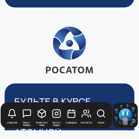
Будьте в курсе
новостей
Медиацентра
События
Пресс-
Проекты и
Фото и
Календарь
Контакты
Поиск
релизы
темы
видео
Атомной