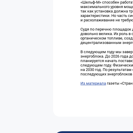
«Шельф-М» способен работа
максимального уровня мощн
так как установка должна т
характеристики. Но часть с
и расхолаживание не требую
Судя по перечню площадок 
довольно велика. Их роль в
органическом топливе, соз
децентрализованным энерг
В следующем году мы заверш
энергоблока. До 2026 года 
планируется начать поставк
следующем году. Физически
на 2030 год. По результата
последующих энергоблоков у
Из материала
газеты «Стран