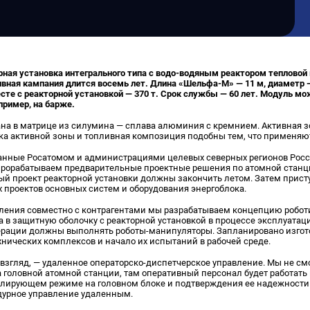
ая установка интегрального типа с водо-водяным реактором тепловой
ивная кампания длится восемь лет. Длина «Шельфа-М» — 11 м, диаметр —
сте с реакторной установкой — 370 т. Срок службы — 60 лет. Модуль мо
ример, на барже.
ана в матрице из силумина — сплава алюминия с кремнием. Активная 
ка активной зоны и топливная композиция подобны тем, что применяю
анные Росатомом и администрациями целевых северных регионов Росс
орабатываем предварительные проектные решения по атомной станци
ый проект реакторной установки должны закончить летом. Затем прист
 проектов основных систем и оборудования энергоблока.
вления совместно с контрагентами мы разрабатываем концепцию робот
а в защитную оболочку с реакторной установкой в процессе эксплуата
ерации должны выполнять роботы-манипуляторы. Запланировано изгот
хнических комплексов и начало их испытаний в рабочей среде.
 взгляд, — удаленное операторско-диспетчерское управление. Мы не см
 головной атомной станции, там оперативный персонал будет работать 
блирующем режиме на головном блоке и подтверждения ее надежности
дурное управление удаленным.