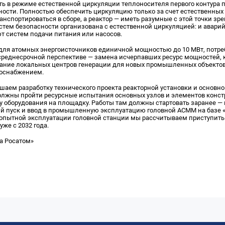
ть в режиме естественной циркуляции теплоносителя первого контура 
ости. Полностью обеспечить циркуляцию только за счет естественных
ранспортироваться в сборе, а реактор — иметь разумные с этой точки зр
истем безопасности организована с естественной циркуляцией: и авари
т систем подачи питания или насосов.
для атомных энергоисточников единичной мощностью до 10 МВт, потреб
 среднесрочной перспективе — замена исчерпавших ресурс мощностей, к
дание локальных центров генерации для новых промышленных объектов
оснабжением.
аем разработку технического проекта реакторной установки и основно
должны пройти ресурсные испытания основных узлов и элементов констр
у оборудования на площадку. Работы там должны стартовать заранее — 
й пуск и ввод в промышленную эксплуатацию головной АСММ на базе 
м опытной эксплуатации головной станции мы рассчитываем приступить
же с 2032 года.
а Росатом»