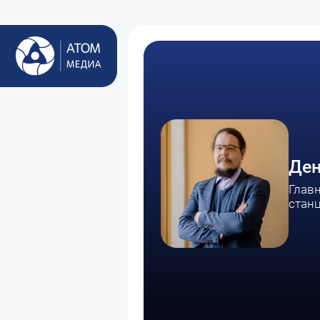
Ден
Глав
стан