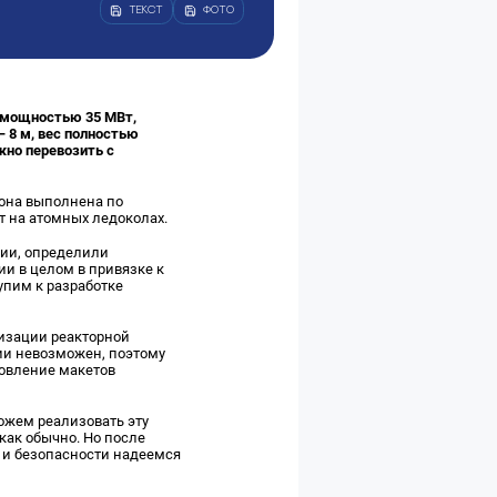
ТЕКСТ
ФОТО
 мощностью 35 МВт,
 8 м, вес полностью
жно перевозить с
зона выполнена по
т на атомных ледоколах.
ии, определили
и в целом в привязке к
упим к разработке
изации реакторной
ции невозможен, поэтому
овление макетов
ожем реализовать эту
как обычно. Но после
 и безопасности надеемся