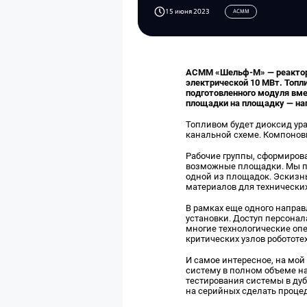
15 июня 2023
АСММ
АСММ «Шельф-М» — реакторн
электрической 10 МВт. Топл
подготовленного модуля вме
площадки на площадку — нап
Топливом будет диоксид ур
канальной схеме. Компонов
Рабочие группы, сформиров
возможные площадки. Мы пр
одной из площадок. Эскизн
материалов для технических
В рамках еще одного напра
установки. Доступ персонал
многие технологические оп
критических узлов робототе
И самое интересное, на мой
систему в полном объеме на
тестирования системы в ду
на серийных сделать проце