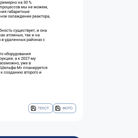
примерно на 30 %
 процессов мы не можем,
ения габаритные
йное охлаждение реактора,
ность существует, и она
ак атомных, так и на
 в удаленных районах с
го оборудования
укции, а к 2027‑му
возможно, уже в
«Шельфа-М» планируется
 к созданию второго и
ТЕКСТ
ФОТО