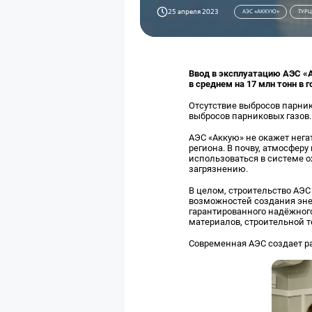
25 апреля 2023
АЭС «АККУЮ»
ТУР
Ввод в эксплуатацию АЭС «
в среднем на 17 млн тонн в 
Отсутствие выбросов парни
выбросов парниковых газов.
АЭС «Аккую» не окажет нега
региона. В почву, атмосферу
использоваться в системе о
загрязнению.
В целом, строительство АЭС
возможностей создания эне
гарантированного надёжного
материалов, строительной т
Современная АЭС создает ра