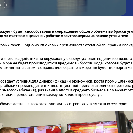
ЦИЯ
Аккую» будет способствовать сокращению общего объема выбросов угле
год за счет замещения выработки электроэнергии на основе угля и газа.
ковых газов – одно из ключевых преимуществ атомной генерации элект
тивного воздействия на окружающую среду, условия ведения сельского 
 и море не будет производиться вредных выбросов. Вода, которая будет 
хлаждения, а затем возвращаться обратно в море, не будет подвергать
 создает условия для диверсификации экономики, роста промышленного
ргоёмких производств) и инвестиционной привлекательности региона 
 энергоснабжения), развития малого и среднего бизнеса в смежных от
ехники, предоставлении коммунальных и прочих услуг.
бочие места в высокотехнологичных отраслях и в смежных секторах.