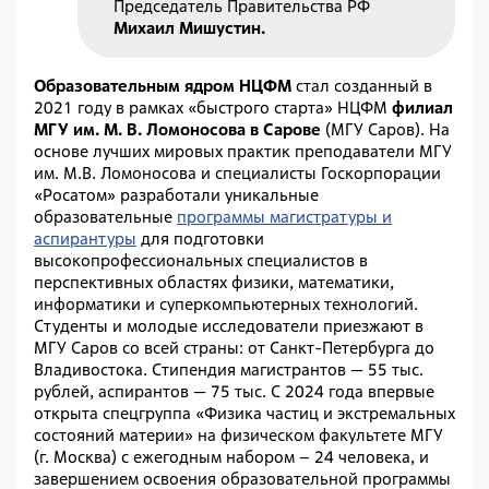
Председатель Правительства РФ
Михаил Мишустин.
Образовательным ядром НЦФМ
стал созданный в
2021 году в рамках «быстрого старта» НЦФМ
филиал
МГУ им. М. В. Ломоносова в Сарове
(МГУ Саров). На
основе лучших мировых практик преподаватели МГУ
им. М.В. Ломоносова и специалисты Госкорпорации
«Росатом» разработали уникальные
образовательные
программы магистратуры и
аспирантуры
для подготовки
высокопрофессиональных специалистов в
перспективных областях физики, математики,
информатики и суперкомпьютерных технологий.
Студенты и молодые исследователи приезжают в
МГУ Саров со всей страны: от Санкт-Петербурга до
Владивостока. Стипендия магистрантов — ​55 тыс.
рублей, аспирантов — ​75 тыс. C 2024 года впервые
открыта спецгруппа «Физика частиц и экстремальных
состояний материи» на физическом факультете МГУ
(г. Москва) с ежегодным набором – 24 человека, и
завершением освоения образовательной программы