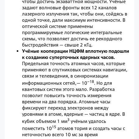
чтобы достичь экзаваттной мощности. Учёные
задают волновые фронты всех 12 каналов
лазерного излучения так, чтобы они, сойдясь в
одной точке, дали максимум интенсивности. В
оптической системе применены
программируемые логические интегральные
схемы, что позволяет достичь ее рекордного
быстродействия — ​свыше 2 кГц.
Учёные кооперации НЦФМ вплотную подошли
к созданию суперточных ядерных часов.
Предельная точность атомных часов, которые
применяют в спутниковых системах навигации,
связи и телевидения, в синхронизации
–18
информационных сетей, — ​10
. Но для
квантовых систем этого мало. Разработка
позволит повысить точность измерения
времени на два порядка. Атомные часы
фиксируют переход электронов между
уровнями в атоме, ядерные — ​частиц в ядре. В
3
кубик объемом 1 мм
учёным удалось
15
поместить 10
атомов тория и создать часы с
неточностью всего 10 мс за время