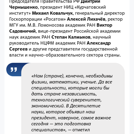
Председателя Правительства РФ
Дмитрий
Чернышенко
, президент НИЦ «Курчатовский
институт»
Михаил
Ковальчук
, генеральный директор
Госкорпорации «Росатом»
Алексей Лихачёв
, ректор
МГУ им. М.В. Ломоносова академик РАН
Виктор
Садовничий
, вице-президент Российской академии
наук академик РАН
Степан Калмыков
, научный
руководитель НЦФМ академик РАН
Александр
Сергеев
и другие представители государственной
власти и научно-образовательного сектора страны.
«Нам (стране), конечно, необходимы
физики, математики, ученые. Да все
специальности, которые могли бы
дать стране независимость,
технологический суверенитет,
экономический. В Десятилетие
науки, которое объявил наш
президент, наверное, самое важное
сегодня — это подготовка
специалистов»,
—
отметил