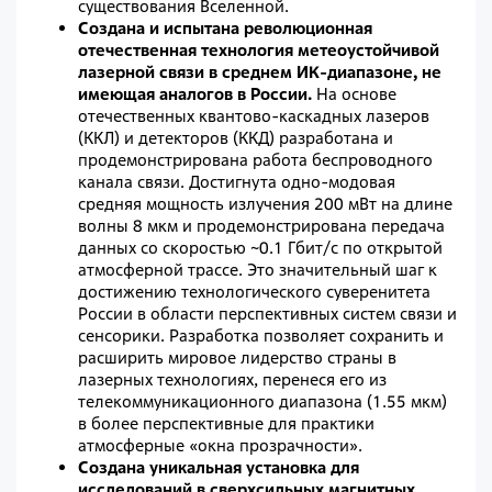
существования Вселенной.
Создана и испытана революционная
отечественная технология метеоустойчивой
лазерной связи в среднем ИК-диапазоне, не
имеющая аналогов в России.
На основе
отечественных квантово-каскадных лазеров
(ККЛ) и детекторов (ККД) разработана и
продемонстрирована работа беспроводного
канала связи. Достигнута одно-модовая
средняя мощность излучения 200 мВт на длине
волны 8 мкм и продемонстрирована передача
данных со скоростью ~0.1 Гбит/с по открытой
атмосферной трассе. Это значительный шаг к
достижению технологического суверенитета
России в области перспективных систем связи и
сенсорики. Разработка позволяет сохранить и
расширить мировое лидерство страны в
лазерных технологиях, перенеся его из
телекоммуникационного диапазона (1.55 мкм)
в более перспективные для практики
атмосферные «окна прозрачности».
Создана уникальная установка для
исследований в сверхсильных магнитных