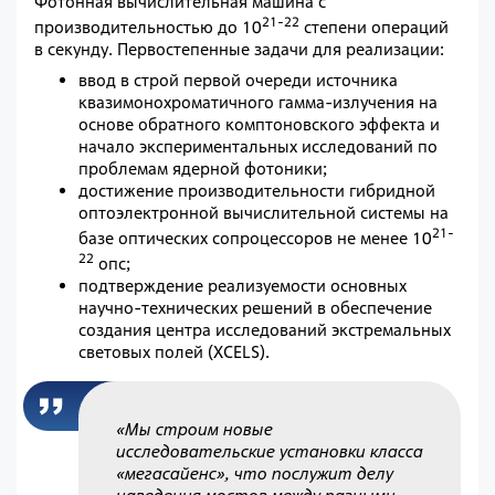
Фотонная вычислительная машина с
21-22
производительностью до 10
степени операций
в секунду. Первостепенные задачи для реализации:
ввод в строй первой очереди источника
квазимонохроматичного гамма-излучения на
основе обратного комптоновского эффекта и
начало экспериментальных исследований по
проблемам ядерной фотоники;
достижение производительности гибридной
оптоэлектронной вычислительной системы на
21-
базе оптических сопроцессоров не менее 10
22
опс;
подтверждение реализуемости основных
научно-технических решений в обеспечение
создания центра исследований экстремальных
световых полей (XCELS).
«Мы строим новые
исследовательские установки класса
«мегасайенс», что послужит делу