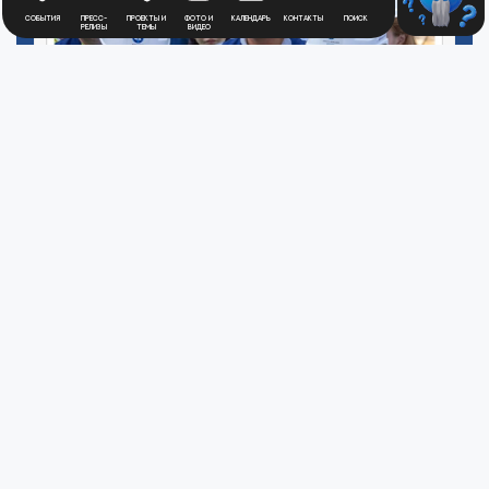
События
Пресс-
Проекты и
Фото и
Календарь
Контакты
Поиск
релизы
темы
видео
Глава «Росатома» посетил площадку АЭС
«Аккую» (Турция) с рабочим визитом
26 сентября 2024
ПРЕСС-РЕЛИЗ