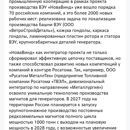
промышленную кооперацию в рамках проекта
производства ВЭУ «НоваВинд» уже вошло порядка
70 российских компаний, а это более 2000 новых
рабочих мест: реализована задача по локализации
производства башни ВЭУ (ООО
«ВетроСтройДеталь»), кожуха гондолы, каркаса
гондолы, ламинированных пластин ротора и статора
ВЭУ, крупногабаритных деталей генератора.
«НоваВинд» как интегратор проекта не только
сформировал эффективную цепочку поставщиков, но
также способствовал развитию новых компетенций у
компаний в контуре Росатома. Так, например, ООО
«Русатом МеталлТех» (предприятие Топливной
компании Росатома «ТВЭЛ», дивизиональный
интегратор по направлению «Металлургия»)
освоило уникальную технологию производства
магнитов для генераторов. В 2027 году на
территории России планируется к запуску
крупнотоннажное производство постоянных
редкоземельных магнитов полного цикла
мощностью 1000 тонн с выходом на плановую
мощность в 2028 году, с возможностью увеличения