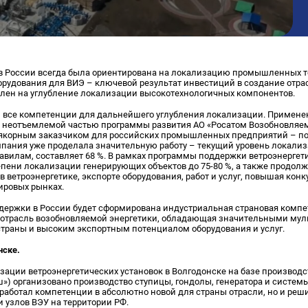
 России всегда была ориентирована на локализацию промышленных т
рудования для ВИЭ – ключевой результат инвестиций в создание отрас
ен на углубление локализации высокотехнологичных компонентов.
все компетенции для дальнейшего углубления локализации. Примене
я неотъемлемой частью программы развития АО «Росатом Возобновляем
 якорным заказчиком для российских промышленных предприятий – п
омпания уже проделала значительную работу – текущий уровень локали
авилам, составляет 68 %. В рамках программы поддержки ветроэнергет
епени локализации генерирующих объектов до 75-80 %, а также продол
 ветроэнергетике, экспорте оборудования, работ и услуг, повышая кон
ировых рынках.
ддержки в России будет сформирована индустриальная страновая компе
 отрасль возобновляемой энергетики, обладающая значительными му
траны и высоким экспортным потенциалом оборудования и услуг.
нске.
зации ветроэнергетических установок в Волгодонске на базе произво
») организовано производство ступицы, гондолы, генератора и систем
аработал компетенции в абсолютно новой для страны отрасли, но и реш
 узлов ВЭУ на территории РФ.