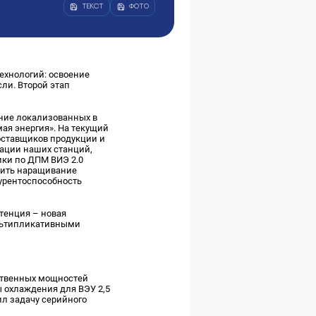
ТЕКСТ
ФОТО
ехнологий: освоение
ли. Второй этап
ние локализованных в
ая энергия». На текущий
оставщиков продукции и
зации наших станций,
ики по ДПМ ВИЭ 2.0
жить наращивание
курентоспособность
тенция – новая
льтипликативными
дственных мощностей
ы охлаждения для ВЭУ 2,5
ил задачу серийного