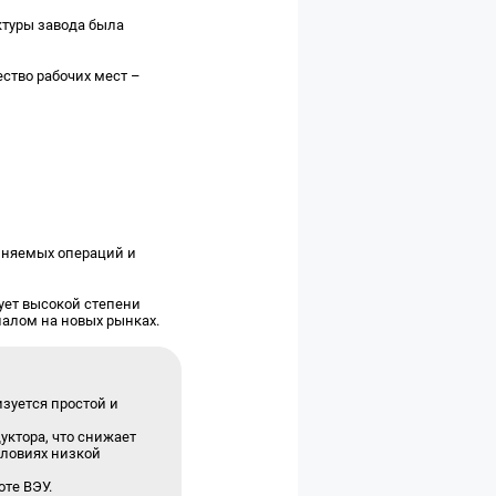
ктуры завода была
ество рабочих мест –
олняемых операций и
ует высокой степени
иалом на новых рынках.
зуется простой и
уктора, что снижает
словиях низкой
оте ВЭУ.