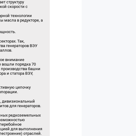
ает структуру
кой скорости с
орной технологии
 масла в редукторе, а
ощность.
кторах. Так,
ва генераторов ВЭУ
аллов.
ное внимание
е вошли порядка 70
и производства башни
ра и статора ВЭУ,
ктивную цепочку
рпорации.
», дивизиональный
тов для генераторов.
янных редкоземельных
 возможностью
сперебойное
кцией для выполнения
естроение) отраслей.