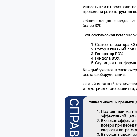
Инвестиции в производство
проведена реконструкция ко
Общая площадь завода – 30 
более 320.
Технологическая компоновка
Статор генератора ВЭУ
Ротор и главный подш
Генератор ВЭУ.
Гондола ВЭУ.
Ступица и платформа
Каждый участок в свою очер
состава оборудования.
Самый сложный технический 
индустриального развития, 
Уникальность и преимуще
Постоянный магнит
эффективной цепь
Высокая эффективн
потери при переда
скорости ветра: эф
Высокая надежност