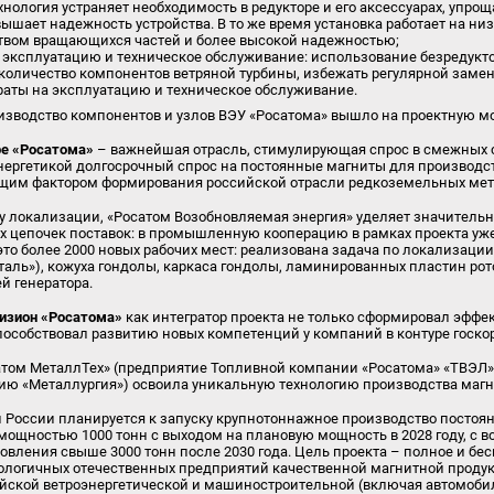
нология устраняет необходимость в редукторе и его аксессуарах, упрощ
ышает надежность устройства. В то же время установка работает на низ
вом вращающихся частей и более высокой надежностью;
 эксплуатацию и техническое обслуживание: использование безредукт
оличество компонентов ветряной турбины, избежать регулярной замены
раты на эксплуатацию и техническое обслуживание.
оизводство компонентов и узлов ВЭУ «Росатома» вышло на проектную м
ре «Росатома»
– важнейшая отрасль, стимулирующая спрос в смежных се
ергетикой долгосрочный спрос на постоянные магниты для производст
щим фактором формирования российской отрасли редкоземельных мет
у локализации, «Росатом Возобновляемая энергия» уделяет значитель
 цепочек поставок: в промышленную кооперацию в рамках проекта уж
это более 2000 новых рабочих мест: реализована задача по локализаци
аль»), кожуха гондолы, каркаса гондолы, ламинированных пластин рото
й генератора.
визион «Росатома»
как интегратор проекта не только сформировал эффе
пособствовал развитию новых компетенций у компаний в контуре госко
сатом МеталлТех» (предприятие Топливной компании «Росатома» «ТВЭЛ
ию «Металлургия») освоила уникальную технологию производства магни
ии России планируется к запуску крупнотоннажное производство посто
мощностью 1000 тонн с выходом на плановую мощность в 2028 году, с
овления свыше 3000 тонн после 2030 года. Цель проекта – полное и бе
ологичных отечественных предприятий качественной магнитной проду
ийской ветроэнергетической и машиностроительной (включая автомобил