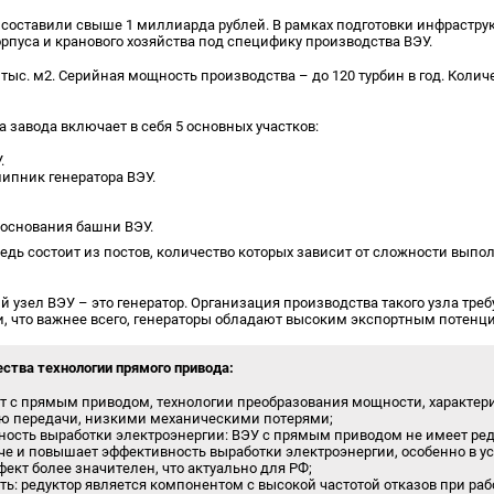
 составили свыше 1 миллиарда рублей. В рамках подготовки инфрастру
рпуса и кранового хозяйства под специфику производства ВЭУ.
тыс. м2. Серийная мощность производства – до 120 турбин в год. Колич
 завода включает в себя 5 основных участков:
.
ипник генератора ВЭУ.
 основания башни ВЭУ.
едь состоит из постов, количество которых зависит от сложности вып
узел ВЭУ – это генератор. Организация производства такого узла треб
и, что важнее всего, генераторы обладают высоким экспортным потенц
ства технологии прямого привода:
 с прямым приводом, технологии преобразования мощности, характери
ю передачи, низкими механическими потерями;
ость выработки электроэнергии: ВЭУ с прямым приводом не имеет ред
че и повышает эффективность выработки электроэнергии, особенно в у
фект более значителен, что актуально для РФ;
ь: редуктор является компонентом с высокой частотой отказов при раб