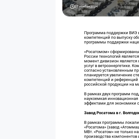
27 ноября 2024
Программа поддержки ВИЭ в
компетенций по выпуску обо
программы поддержки нацел
«Росатомом» сформированы 
России технологий являетс
момент дивизион является
услуг в ветроэнергетике. К
согласно установленным пр
планируется увеличение ст
компетенций и референций в
российской продукции на м
В рамках двух программ по
наукоемкая инновационная
эффектами для экономики с
Завод Росатома в г. Волгодо
В рамках программы локали
«Росатома» (завод «Атоммаш
МВт. «Росатом» не только н
производства компонентов и