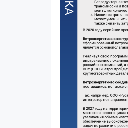
Безредукторная тех
трансмиссии и пов
меньшим количест
Низкие затраты на
может уменьшить к
также снизить зат
В 2020 году серийное пр
Ветроэнергетика в конту
сформированный ветроэн
является основополагаю
Реализуя свою программ
выстраиванию локальных
российских компаний, а 
ВЭУ (ООО «ВетроСтройДет
крупногабаритных детале
Ветроэнергетический ди
поставщиков, но также с
Так, например, ООО «Ру
интегратор по направлен
В 2027 году на территор
магнитов полного цикла 
увеличения объема изгот
обеспечение высокотехн
задач по развитию росс