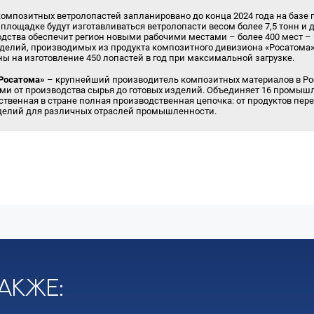
омпозитных ветролопастей запланировано до конца 2024 года на базе г
 площадке будут изготавливаться ветролопасти весом более 7,5 тонн и 
дства обеспечит регион новыми рабочими местами – более 400 мест –
делий, производимых из продукта композитного дивизиона «Росатома
ы на изготовление 450 лопастей в год при максимальной загрузке.
Росатома»
– крупнейший производитель композитных материалов в Ро
 от производства сырья до готовых изделий. Объединяет 16 промыш
ственная в стране полная производственная цепочка: от продуктов пер
делий для различных отраслей промышленности.
акже: