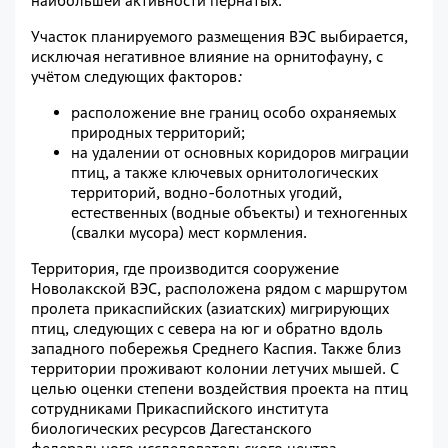
наибольшей активности пернатых.
Участок планируемого размещения ВЭC выбирается,
исключая негативное влияние на орнитофауну, с
учётом следующих факторов
:
расположение вне границ особо охраняемых
природных территорий;
на удалении от основных коридоров миграции
птиц, а также ключевых орнитологических
территорий, водно-болотных угодий,
естественных (водные объекты) и техногенных
(свалки мусора) мест кормления.
Территория, где производится сооружение
Новолакской ВЭС, расположена рядом с маршрутом
пролета прикаспийских (азиатских) мигрирующих
птиц, следующих с севера на юг и обратно вдоль
западного побережья Среднего Каспия. Также близ
территории проживают колонии летучих мышей. С
целью оценки степени воздействия проекта на птиц
сотрудниками Прикаспийского института
биологических ресурсов Дагестанского