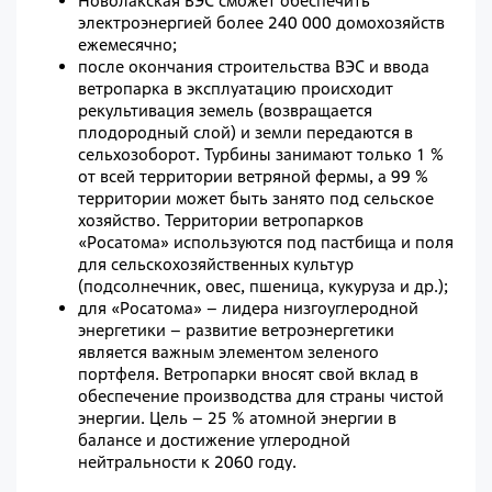
Новолакская ВЭС сможет обеспечить
электроэнергией более 240 000 домохозяйств
ежемесячно;
после окончания строительства ВЭС и ввода
ветропарка в эксплуатацию происходит
рекультивация земель (возвращается
плодородный слой) и земли передаются в
сельхозоборот. Турбины занимают только 1 %
от всей территории ветряной фермы, а 99 %
территории может быть занято под сельское
хозяйство. Территории ветропарков
«Росатома» используются под пастбища и поля
для сельскохозяйственных культур
(подсолнечник, овес, пшеница, кукуруза и др.);
для «Росатома» – лидера низгоуглеродной
энергетики – развитие ветроэнергетики
является важным элементом зеленого
портфеля. Ветропарки вносят свой вклад в
обеспечение производства для страны чистой
энергии. Цель – 25 % атомной энергии в
балансе и достижение углеродной
нейтральности к 2060 году.