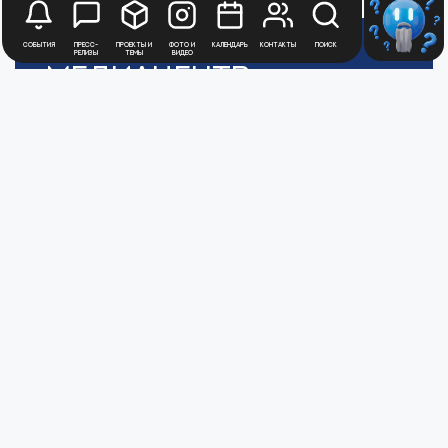
События
Пресс-
Проекты и
Фото и
Календарь
Контакты
Поиск
релизы
темы
видео
Медиацентр
Атомной
Промышленности
Цифры и факты
Все новости юбилейного года
Политика обработки персональных данных
АТОММЕДИА
Пользовательское соглашение АТОММЕДИА