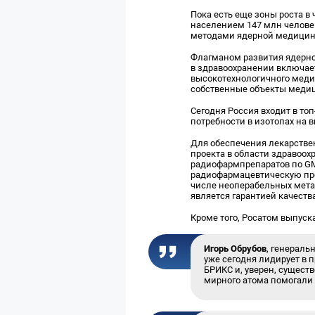
Пока есть еще зоны роста в
населением 147 млн человек
методами ядерной медицины,
Флагманом развития ядерно
в здравоохранении включае
высокотехнологичного меди
собственные объекты медиц
Сегодня Россия входит в то
потребности в изотопах на 
Для обеспечения лекарстве
проекта в области здравоох
радиофармпрепаратов по GMP
радиофармацевтическую про
числе неоперабельных метас
является гарантией качеств
Кроме того, Росатом выпуск
Игорь Обрубов
, генераль
уже сегодня лидирует в
БРИКС и, уверен, сущест
мирного атома помогали 