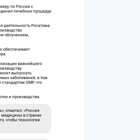
еру, по России с
ведения лечебных процедур
.
ня деятельность Росатома
роизводство
им облучением,
ью обеспечивает
ира.
еализации важнейшего
роизводству
зволит выпускать
мых заболеваний, в том
 стандартом GMP, что
отки и производства.
», отметил: «Россия
й медицины в странах
го, чтобы технологии