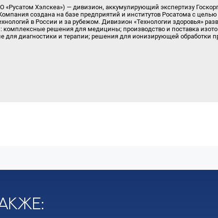
АО «Русатом Хэлскеа») — дивизион, аккумулирующий экспертизу Госкор
Компания создана на базе предприятий и институтов Росатома с цель
хнологий в России и за рубежом. Дивизион «Технологии здоровья» раз
 комплексные решения для медицины; производство и поставка изото
ие для диагностики и терапии; решения для ионизирующей обработки п
акже: