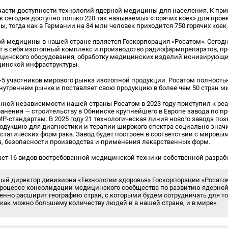
 части доступности технологий ядерной медицины для населения. К прим
 сегодня доступно только 220 так называемых «горячих коек» для про
 тогда как в Германии на 84 млн человек приходится 750 горячих коек
й медицины в нашей стране является Госкорпорация «Росатом». Сегод
т в себя изотопный комплекс и производство радиофармпрепаратов, п
цинского оборудования, обработку медицинских изделий ионизирующ
инской инфраструктуры.
п-5 участников мирового рынка изотопной продукции. Росатом полност
внутреннем рынке и поставляет свою продукцию в более чем 50 стран м
нной независимости нашей страны Росатом в 2023 году приступил к р
ранения — строительству в Обнинске крупнейшего в Европе завода по п
-стандартам. В 2025 году 21 технологическая линия нового завода по
дукцию для диагностики и терапии широкого спектра социально значи
татических форм рака. Завод будет построен в соответствии с мировым
а, безопасности производства и применения лекарственных форм.
ает 16 видов востребованной медицинской техники собственной разраб
ный директор дивизиона «Технологии здоровья» Госкорпорации «Росатом
 процессе консолидации медицинского сообщества по развитию ядерно
венно расширит географию стран, с которыми будем сотрудничать для то
как можно большему количеству людей и в нашей стране, и в мире».