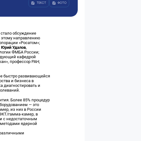
ТЕКСТ
ФОТО
 стало обсуждение
о этому направлению
рпорации «Росатом»;
;
Юрий Удалов
,
ологии ФМБА России;
едующий кафедрой
ан», профессор РАН;
ее быстро развивающейся
ства и бизнеса в
а диагностировать и
болеваний.
ития. Более 85% процедур
оборудованием — это
мер, из них в России
ФЭКТ/гамма-камер, в
зи с недостаточным
и методами ядерной
м
 различными