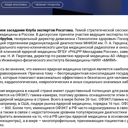
ЛЮДИ «РОСАТОМА»
“ЗЕЛЕНЫЕ” ПРОДУКТЫ
ное заседание Клуба экспертов Росатома.
Темой стратегической сессии
медицины в России. В дискуссии приняли участие ведущие эксперты п
Обрубов
, генеральный директор дивизиона «Технологии здоровья» Госко
щий отделением радионуклидной диагностики МНИОИ им. П. А. Герцена
рального научно-клинического центра медицинской радиологии и онк
ий клиникой ядерной медицины ФГБУ «РНЦРР Минздрава России», зав
м. Н. И. Пирогова, директор по развитию ядерной медицины АО «Медск
ор Инженерно-физического института биомедицины НИЯУ «МИФИ».
сь во мнении, что именно ядерная медицина сегодня является наибол
равоохранения. Причина тому — беспрецедентная консолидация государ
й, которые помогают максимально эффективно и безопасно для человек
их, кардиологических, неврологических и иных социально значимых за
ная медицина в нашей стране имеет существенный потенциал для разв
яется на ОФЭКТ/ гамма-камерах, поэтому уровень оснащенности этим 
дерной медицины в стране. Всего в мире более 26 тыс. ОФЭКТ/гамма-ка
, например, в США, лидере рынка ядерной медицины, порядка 16 тыс. О
и — 800. Более того, имеющиеся ОФЭКТ в РФ часто недозагружены в свя
 а также в связи с недостаточным уровнем популяризации диагностик
братить внимание на то, что в РФ центры ядерной медицины в основно
онкоцентры), а в мире — многопрофильные, принимающие пациентов с
ио.