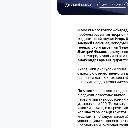
15 декабря 2023
ЯДЕРНАЯ МЕДИЦИНА
В Москве состоялось очеред
проблем развития ядерной 
медицинской науки:
Игорь 
Алексей Леонтьев
, заведую
генеральный директор Феде
Дмитрий Фомин
, заведующ
рентгенорадиологии РНИМУ и
Александр Гармаш
, директ
Участники дискуссии сошли
отраслью отечественного зд
развитии данных технологи
вылечить ряд онкологическ
По мнению экспертов, ядер
в радиодиагностике выполн
первый признак состояния я
установлено 220. Тогда как
Японии — 1400, а в Бразили
количеством специалистов,
медицины. Следует также о
узкоспециализированные (
нозологиями, включая кард