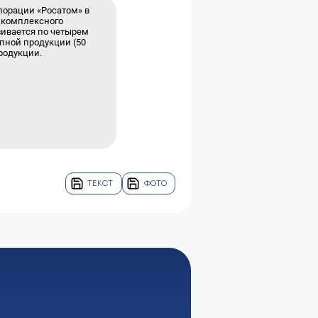
порации «Росатом» в
ю комплексного
вивается по четырем
пной продукции (50
родукции.
ТЕКСТ
ФОТО