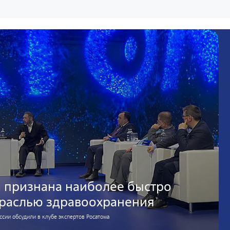
 признана наиболее быстро
раслью здравоохранения
сии обсудили в клубе экспертов Росатома