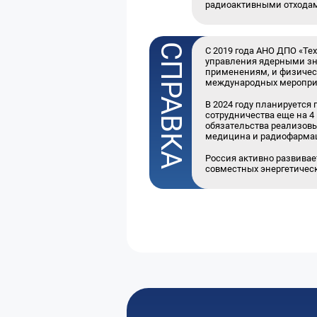
радиоактивными отходам
С 2019 года АНО ДПО «Те
управления ядерными зна
применениям, и физическ
международных мероприят
В 2024 году планируется
сотрудничества еще на 4
обязательства реализовы
медицина и радиофарма
Россия активно развива
совместных энергетическ