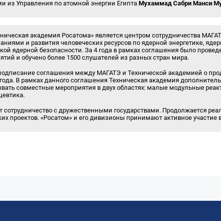
и из Управления по атомной энергии Египта
Мухаммад Сабри Манси М
хническая академия Росатома» является центром сотрудничества МАГАТ
ниями и развития человеческих ресурсов по ядерной энергетике, яде
ой ядерной безопасности. За 4 года в рамках соглашения было провед
ий и обучено более 1500 слушателей из разных стран мира.
 подписание соглашения между МАГАТЭ и Технической академией о про
 года. В рамках данного соглашения Техническая академия дополнитель
вать совместные мероприятия в двух областях: малые модульные реак
цевтика.
ет сотрудничество с дружественными государствами. Продолжается ре
их проектов. «Росатом» и его дивизионы принимают активное участие в