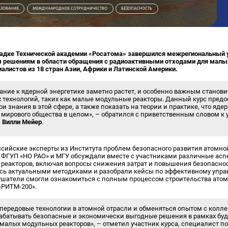
АЗОВАНИЕ
МЕЖДУНАРОДНОЕ СОТРУДНИЧЕСТВО
БЕЗОПАСНОСТЬ
щадке Технической академии «Росатома» завершился межрегиональный 
решениям в области обращения с радиоактивными отходами для малы
алистов из 18 стран Азии, Африки и Латинской Америки.
ние к ядерной энергетике заметно растет, и особенно важным станови
 технологий, таких как малые модульные реакторы. Данный курс предо
и знания в этой сфере, а также показать на теории и практике, что яде
 мирового общества в целом», – обратился с приветственным словом к 
Э
Вилли Мейер
.
ссийские эксперты из Института проблем безопасного развития атомно
, ФГУП «НО РАО» и МГУ обсуждали вместе с участниками различные асп
реакторов, включая вопросы снижения затрат и повышения безопаснос
сь актуальными методиками и разобрали кейсы по эффективному упр
лушатели смогли ознакомиться с полным процессом строительства ато
«РИТМ-200».
 передовые технологии в атомной отрасли и обменяться опытом с колл
рабатывать безопасные и экономически выгодные решения в рамках б
малых модульных реакторов», – отметил участник курса, специалист п