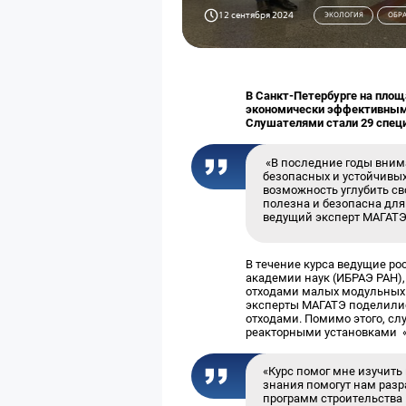
12 сентября 2024
ЭКОЛОГИЯ
ОБР
В Санкт-Петербурге на пло
экономически эффективным 
Слушателями стали 29 специ
«В последние годы внима
безопасных и устойчивых
возможность углубить сво
полезна и безопасна для
ведущий эксперт МАГАТ
В течение курса ведущие ро
академии наук (ИБРАЭ РАН)
отходами малых модульных 
эксперты МАГАТЭ поделили
отходами. Помимо этого, с
реакторными установками 
«Курс помог мне изучить
знания помогут нам раз
программ строительства 