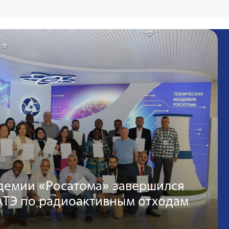
адемии «Росатома» завершился
АТЭ по радиоактивным отходам