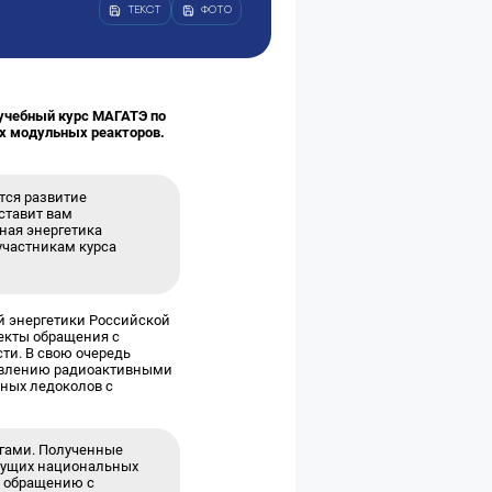
ТЕКСТ
ФОТО
учебный курс МАГАТЭ по
х модульных реакторов.
тся развитие
ставит вам
рная энергетика
участникам курса
й энергетики Российской
екты обращения с
ти. В свою очередь
авлению радиоактивными
мных ледоколов с
егами. Полученные
удущих национальных
о обращению с