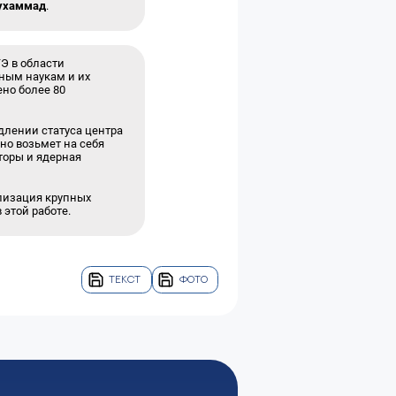
ухаммад
.
Э в области
рным наукам и их
ено более 80
длении статуса центра
но возьмет на себя
торы и ядерная
ализация крупных
 этой работе.
ТЕКСТ
ФОТО