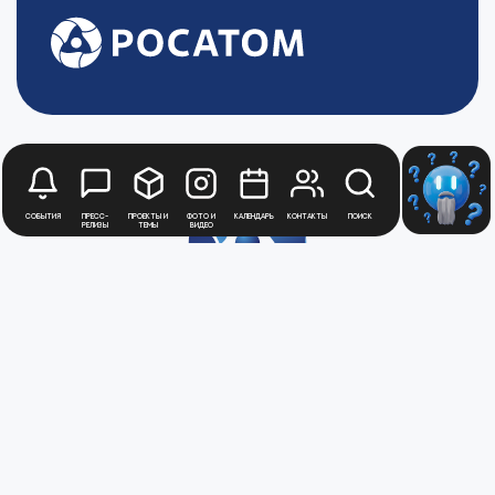
События
Пресс-
Проекты и
Фото и
Календарь
Контакты
Поиск
релизы
темы
видео
Будьте в курсе
новостей