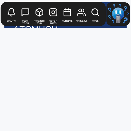
Медиацентр
События
Пресс-
Проекты и
Фото и
Календарь
Контакты
Поиск
релизы
темы
видео
Атомной
Промышленности
Цифры и факты
Все новости юбилейного года
Политика обработки персональных данных
АТОММЕДИА
Пользовательское соглашение АТОММЕДИА