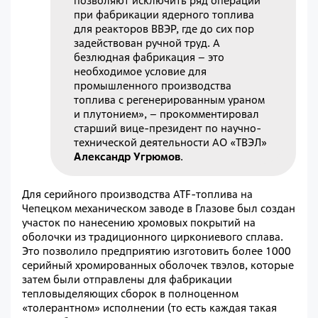
позволяют исключить ряд операций
при фабрикации ядерного топлива
для реакторов ВВЭР, где до сих пор
задействован ручной труд. А
безлюдная фабрикация – это
необходимое условие для
промышленного производства
топлива с регенерированным ураном
и плутонием», – прокомментировал
старший вице-президент по научно-
технической деятельности АО «ТВЭЛ»
Александр Угрюмов
.
Для серийного производства ATF-топлива на
Чепецком механическом заводе в Глазове был создан
участок по нанесению хромовых покрытий на
оболочки из традиционного циркониевого сплава.
Это позволило предприятию изготовить более 1000
серийный хромированных оболочек твэлов, которые
затем были отправлены для фабрикации
тепловыделяющих сборок в полноценном
«толерантном» исполнении (то есть каждая такая