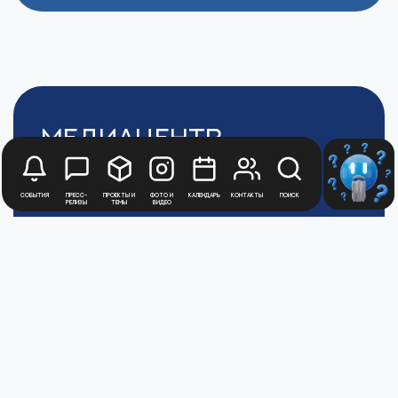
Медиацентр
Атомной
Промышленности
События
Пресс-
Проекты и
Фото и
Календарь
Контакты
Поиск
релизы
темы
видео
Цифры и факты
Все новости юбилейного года
Политика обработки персональных данных
АТОММЕДИА
Пользовательское соглашение АТОММЕДИА