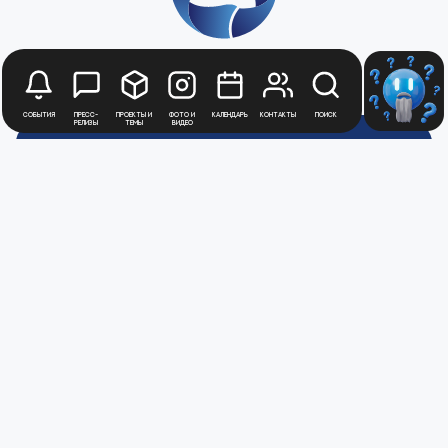
События
Пресс-
Проекты и
Фото и
Календарь
Контакты
Поиск
релизы
темы
видео
Будьте в курсе
новостей
Медиацентра
Атомной
Промышленности
Для получения рассылки новостей
зарегистрируйтесь в Личном кабинете
Перейти в ЛК