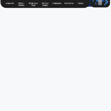
События
Пресс-
Проекты и
Фото и
Календарь
Контакты
Поиск
релизы
темы
видео
Будьте в курсе
новостей
Медиацентра
Атомной