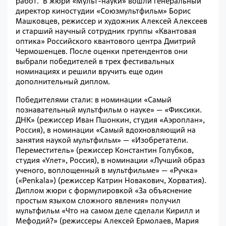
работ. В жюри «Мульт-науки» вошли генеральный
директор киностудии «Союзмультфильм» Борис
Машковцев, режиссер и художник Алексей Алексеев
и старший научный сотрудник группы «Квантовая
оптика» Российского квантового центра Дмитрий
Чермошенцев. После оценки претендентов они
выбрали победителей в трех фестивальных
номинациях и решили вручить еще один
дополнительный диплом.
Победителями стали: в номинации «Самый
познавательный мультфильм о науке» — «Фиксики.
ДНК» (режиссер Иван Пшонкин, студия «Аэроплан»,
Россия), в номинации «Самый вдохновляющий на
занятия наукой мультфильм» — «Изобретатели.
Переместитель» (режиссер Константин Голубков,
студия «Улет», Россия), в номинации «Лучший образ
ученого, воплощенный в мультфильме» — «Ручка»
(«Penkala») (режиссер Катрин Новакович, Хорватия).
Диплом жюри с формулировкой «За объяснение
простым языком сложного явления» получил
мультфильм «Что на самом деле сделали Кирилл и
Мефодий?» (режиссеры Алексей Ермолаев, Мария