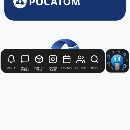
События
Пресс-
Проекты и
Фото и
Календарь
Контакты
Поиск
релизы
темы
видео
Будьте в курсе
новостей
Медиацентра