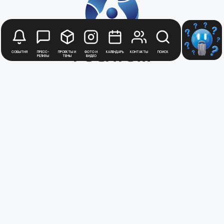
События
Пресс-
Проекты и
Фото и
Календарь
Контакты
Поиск
релизы
темы
видео
Будьте в курсе
новостей
Медиацентра
Атомной
Промышленности
Для получения рассылки новостей
зарегистрируйтесь в Личном кабинете