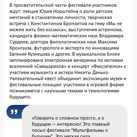
В просветительской части фестиваля участников
ждут: лекция Юрия Норштейна о роли детских
мечтаний в становлении личности, творческая
встреча с Константином Бронзитом на тему «Мы не
можем жить без космоса», выступления астронома,
кандидата физико-математических наук Владимира
Сурдина, доктора филологических наук Максима
Кронгауза, футуролога и эксперта по инновациям
Евгения Кузнецова и других. В музыкальном блоке
запланирована электронная вечеринка по мотивам
вселенной «Смешариков» и концерт «Фиксипелки» с
участием музыканта и актера Никиты Данько.
Увлекательный квест объединит экспозицию музея и
фестивальные локации: участники в игровой форме
познакомятся с научными темами и технологиями
будущего.
«Говорить о сложном просто, а о
будущем — интересно! Это главный
посыл фестиваля “Мультфильмы о
будущем”. Это мягкая сила